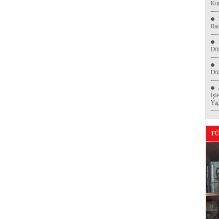
Kut
Ra
Düz
Düz
İşl
Yap
TÜ