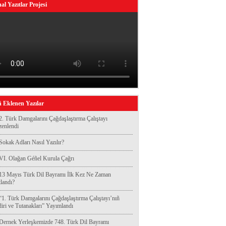
al Yazıtlar Projesi
 Eklenen Yazılar
2. Türk Damgalarını Çağdaşlaştırma Çalıştayı
enlendi
Sokak Adları Nasıl Yazılır?
VI. Olağan Géñel Kurula Çağrı
13 Mayıs Türk Dil Bayramı İlk Kez Ne Zaman
landı?
“1. Türk Damgalarını Çağdaşlaştırma Çalıştayı’nıñ
diri ve Tutanakları” Yayımlandı
Dernek Yerleşkemizde 748. Türk Dil Bayramı