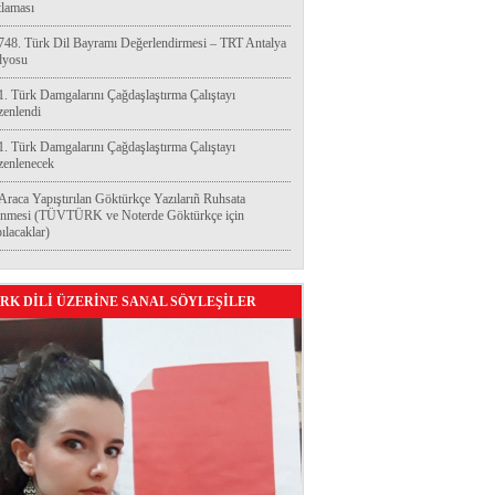
laması
748. Türk Dil Bayramı Değerlendirmesi – TRT Antalya
dyosu
1. Türk Damgalarını Çağdaşlaştırma Çalıştayı
enlendi
1. Türk Damgalarını Çağdaşlaştırma Çalıştayı
enlenecek
Araca Yapıştırılan Göktürkçe Yazılarıñ Ruhsata
enmesi (TÜVTÜRK ve Noterde Göktürkçe için
ılacaklar)
RK DİLİ ÜZERİNE SANAL SÖYLEŞİLER