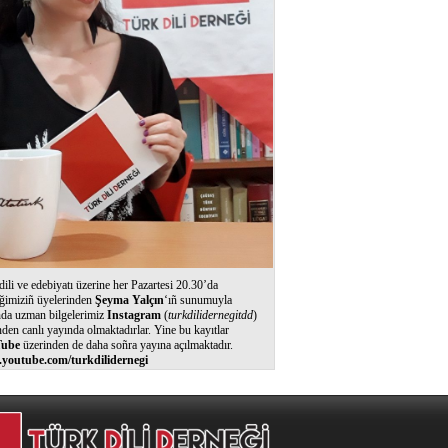
dili ve edebiyatı üzerine her Pazartesi 20.30’da
ğimiziñ üyelerinden
Şeyma Yalçın
‘ıñ sunumuyla
nda uzman bilgelerimiz
Instagram
(
turkdilidernegitdd
)
nden canlı yayında olmaktadırlar. Yine bu kayıtlar
ube
üzerinden de daha soñra yayına açılmaktadır.
youtube.com/turkdilidernegi