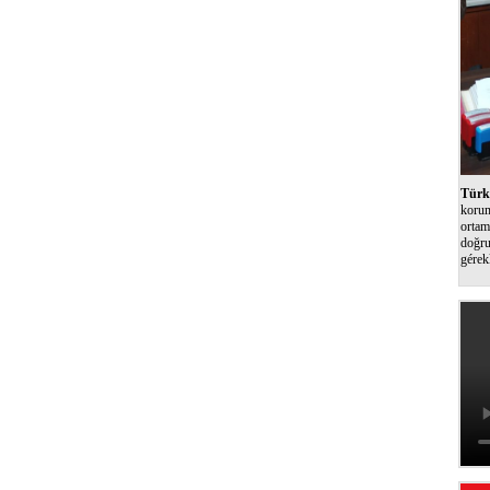
Türk 
korum
ortam
doğru
gérek