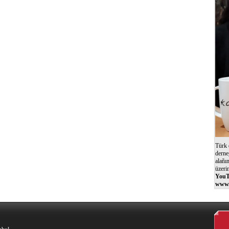
Türk 
derne
alañı
üzeri
YouT
www.