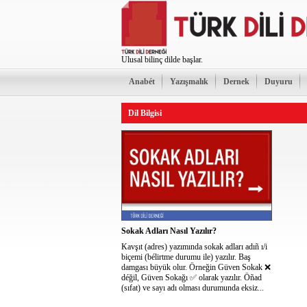
Ulusal bilinç dilde başlar.
Anabét
Yazışmalık
Dernek
Duyuru
Dil Bilgisi
Sokak Adları Nasıl Yazılır?
Kavşıt (adres) yazımında sokak adları adıñ ı/i
biçemi (bélirtme durumu ile) yazılır. Baş
damgası büyük olur. Örneğin Güven Sokak ❌
déğil, Güven Sokağı ✅ olarak yazılır. Öñad
(sıfat) ve sayı adı olması durumunda eksiz...