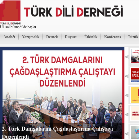
Ulusal bilinç dilde başlar.
Anabét
Yazışmalık
Dernek
Duyuru
Étkinlik
Konferans
Tüzük
2. Türk Damgalarını Çağdaşlaştırma Çalıştayı
Düzenlendi