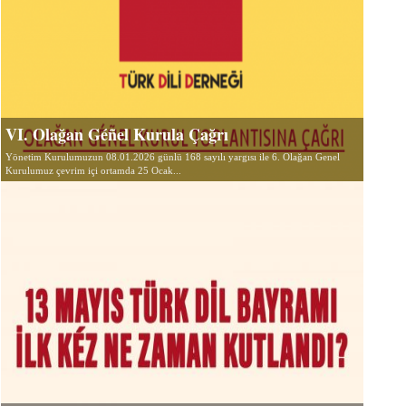
VI. Olağan Géñel Kurula Çağrı
Yönetim Kurulumuzun 08.01.2026 günlü 168 sayılı yargısı ile 6. Olağan Genel
Kurulumuz çevrim içi ortamda 25 Ocak...