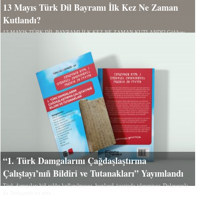
13 Mayıs Türk Dil Bayramı İlk Kez Ne Zaman
Kutlandı?
13 MAYIS TÜRK DİL BAYRAMI İLK KEZ NE ZAMAN KUTLANDI? Gökbey
Uluç Türk Dili Derneği Başkanı 26 Eylül 2024’te...
“1. Türk Damgalarını Çağdaşlaştırma
Çalıştayı’nıñ Bildiri ve Tutanakları” Yayımlandı
Türk damgaları biñ yıldır kullanılmıyor, bunlarıñ üzerinde işlenmiyor. Dolayısıyla
da Türkçeniñ bu süre...