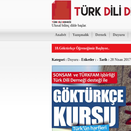
Ulusal bilinç dilde başlar.
Anabét
Yazışmalık
Dernek
Duyuru
18.Göktürkçe Öğreneğimiz Başlıyor..
Kategori :
Duyuru
-
Etiketler :
-
Tarih :
28 Nisan 2017