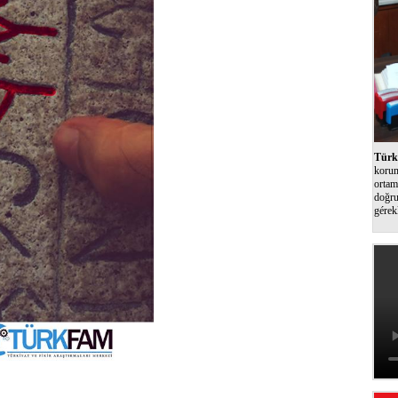
Türk 
korum
ortam
doğru
gérek