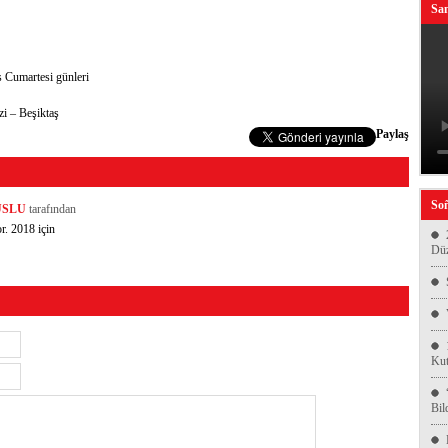
San
s Cumartesi günleri
zi – Beşiktaş
Paylaş
Soñ
USLU
tarafından
r. 2018 için
Düz
Kut
Bil