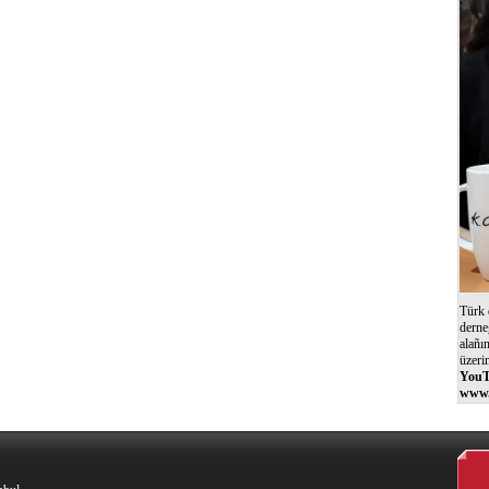
Türk 
derne
alañı
üzeri
YouT
www.