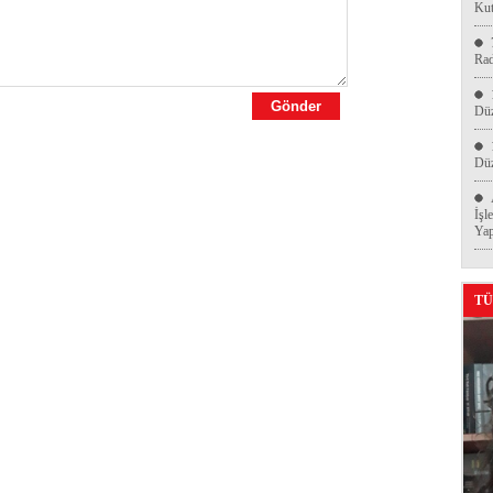
Kut
Ra
Düz
Düz
İşl
Yap
TÜ