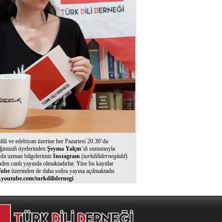
dili ve edebiyatı üzerine her Pazartesi 20.30’da
ğimiziñ üyelerinden
Şeyma Yalçın
‘ıñ sunumuyla
nda uzman bilgelerimiz
Instagram
(
turkdilidernegitdd
)
nden canlı yayında olmaktadırlar. Yine bu kayıtlar
ube
üzerinden de daha soñra yayına açılmaktadır.
youtube.com/turkdilidernegi