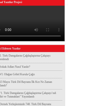
al Yazıtlar Projesi
 Eklenen Yazılar
2. Türk Damgalarını Çağdaşlaştırma Çalıştayı
enlendi
Sokak Adları Nasıl Yazılır?
VI. Olağan Géñel Kurula Çağrı
13 Mayıs Türk Dil Bayramı İlk Kez Ne Zaman
landı?
“1. Türk Damgalarını Çağdaşlaştırma Çalıştayı’nıñ
diri ve Tutanakları” Yayımlandı
Dernek Yerleşkemizde 748. Türk Dil Bayramı