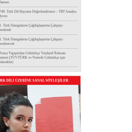
laması
748. Türk Dil Bayramı Değerlendirmesi – TRT Antalya
dyosu
1. Türk Damgalarını Çağdaşlaştırma Çalıştayı
enlendi
1. Türk Damgalarını Çağdaşlaştırma Çalıştayı
enlenecek
Araca Yapıştırılan Göktürkçe Yazılarıñ Ruhsata
enmesi (TÜVTÜRK ve Noterde Göktürkçe için
ılacaklar)
RK DİLİ ÜZERİNE SANAL SÖYLEŞİLER