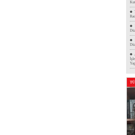
Kut
Ra
Düz
Düz
İşl
Yap
TÜ