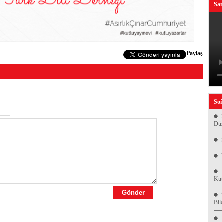
San
Paylaş
Soñ
Düz
Kut
Bil