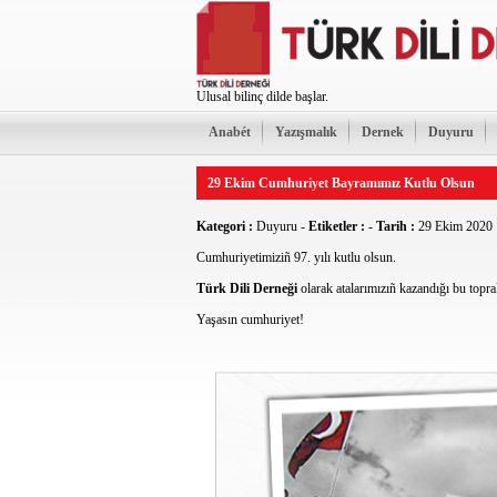
Ulusal bilinç dilde başlar.
Anabét
Yazışmalık
Dernek
Duyuru
29 Ekim Cumhuriyet Bayramımız Kutlu Olsun
Kategori :
Duyuru
-
Etiketler :
-
Tarih :
29 Ekim 2020
Cumhuriyetimiziñ 97. yılı kutlu olsun.
Türk Dili Derneği
olarak atalarımızıñ kazandığı bu toprak
Yaşasın cumhuriyet!