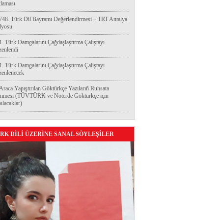
laması
748. Türk Dil Bayramı Değerlendirmesi – TRT Antalya
dyosu
1. Türk Damgalarını Çağdaşlaştırma Çalıştayı
enlendi
1. Türk Damgalarını Çağdaşlaştırma Çalıştayı
enlenecek
Araca Yapıştırılan Göktürkçe Yazılarıñ Ruhsata
enmesi (TÜVTÜRK ve Noterde Göktürkçe için
ılacaklar)
RK DİLİ ÜZERİNE SANAL SÖYLEŞİLER