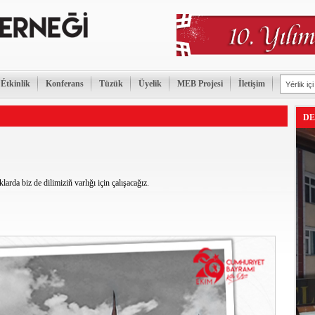
Étkinlik
Konferans
Tüzük
Üyelik
MEB Projesi
İletişim
DE
larda biz de dilimiziñ varlığı için çalışacağız.