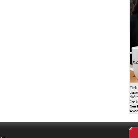
Türk 
derne
alañı
üzeri
YouT
www.