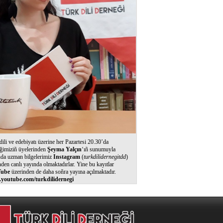
dili ve edebiyatı üzerine her Pazartesi 20.30’da
ğimiziñ üyelerinden
Şeyma Yalçın
‘ıñ sunumuyla
nda uzman bilgelerimiz
Instagram
(
turkdilidernegitdd
)
nden canlı yayında olmaktadırlar. Yine bu kayıtlar
ube
üzerinden de daha soñra yayına açılmaktadır.
youtube.com/turkdilidernegi