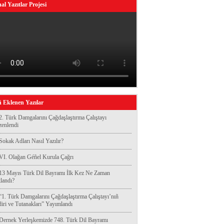
al Yazıtlar Projesi
 Eklenen Yazılar
2. Türk Damgalarını Çağdaşlaştırma Çalıştayı
enlendi
Sokak Adları Nasıl Yazılır?
VI. Olağan Géñel Kurula Çağrı
13 Mayıs Türk Dil Bayramı İlk Kez Ne Zaman
landı?
“1. Türk Damgalarını Çağdaşlaştırma Çalıştayı’nıñ
diri ve Tutanakları” Yayımlandı
Dernek Yerleşkemizde 748. Türk Dil Bayramı