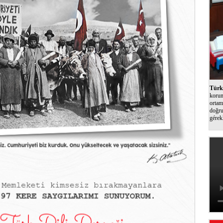
Türk 
korum
ortam
doğru
gérek