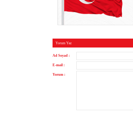
Yorum Yaz
Ad Soyad :
E-mail :
Yorum :