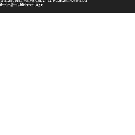
Tevfikbey Mah. Merkez Cad. 24-12, Küçükçekmece/İstanbul
iletisim@turkdilidernegi.org.tr