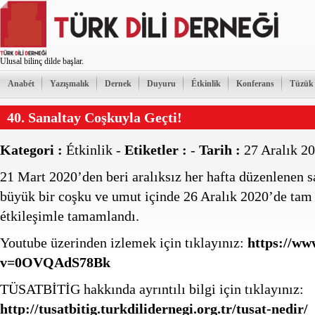
Ulusal bilinç dilde başlar.
Anabét
Yazışmalık
Dernek
Duyuru
Étkinlik
Konferans
Tüzük
40. Sanaltay Coşkuyla Geçti!
Kategori :
Étkinlik
-
Etiketler :
-
Tarih :
27 Aralık 2
21 Mart 2020’den beri aralıksız her hafta düzenlenen sa
büyük bir coşku ve umut içinde 26 Aralık 2020’de tam 5
étkileşimle tamamlandı.
Youtube üzerinden izlemek için tıklayınız:
https://ww
v=0OVQAdS78Bk
TÜSATBİTİG hakkında ayrıntılı bilgi için tıklayınız:
http://tusatbitig.turkdilidernegi.org.tr/tusat-nedir/