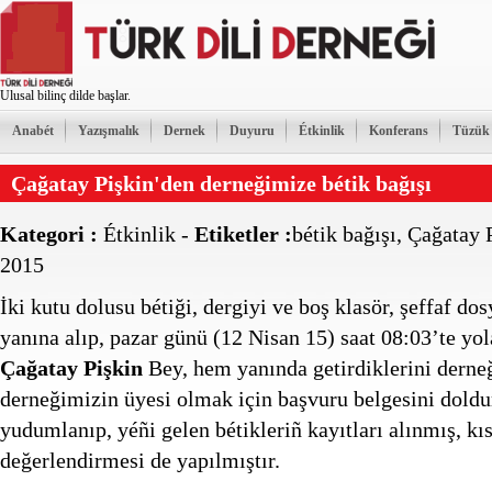
Ulusal bilinç dilde başlar.
Anabét
Yazışmalık
Dernek
Duyuru
Étkinlik
Konferans
Tüzük
Çağatay Pişkin'den derneğimize bétik bağışı
Kategori :
Étkinlik
-
Etiketler :
bétik bağışı
,
Çağatay 
2015
İki kutu dolusu bétiği, dergiyi ve boş klasör, şeffaf dos
yanına alıp, pazar günü (12 Nisan 15) saat 08:03’te yo
Çağatay Pişkin
Bey, hem yanında getirdiklerini derne
derneğimizin üyesi olmak için başvuru belgesini doldu
yudumlanıp, yéñi gelen bétikleriñ kayıtları alınmış, kı
değerlendirmesi de yapılmıştır.