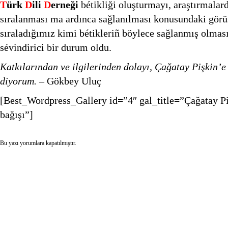
T
ürk
D
ili
D
erneği
bétikliği oluşturmayı, araştırmalard
sıralanması ma ardınca sağlanılması konusundaki görüş
sıraladığımız kimi bétikleriñ böylece sağlanmış olmas
sévindirici bir durum oldu.
Katkılarından ve ilgilerinden dolayı, Çağatay Pişkin’
diyorum.
– Gökbey Uluç
[Best_Wordpress_Gallery id=”4″ gal_title=”Çağatay P
bağışı”]
Bu yazı yorumlara kapatılmıştır.