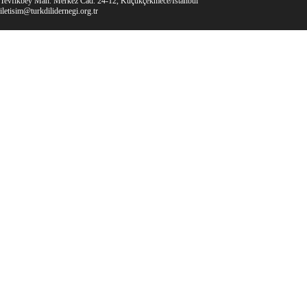
Tevfikbey Mah. Merkez Cad. 24-12, Küçükçekmece/İstanbul
iletisim@turkdilidernegi.org.tr