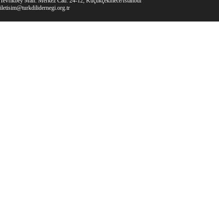
Tevfikbey Mah. Merkez Cad. 24-12, Küçükçekmece/İstanbul
iletisim@turkdilidernegi.org.tr