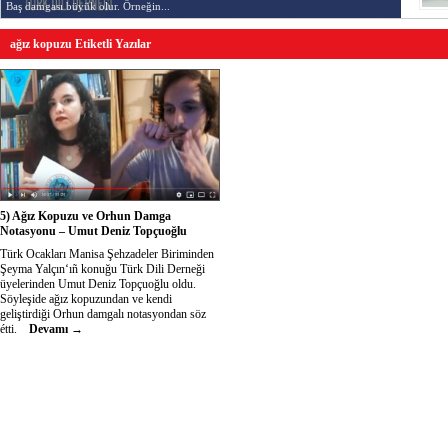
Baş damgası büyük olur. Örneğin...
ağız kopuzu Etiketli Yazılar
5) Ağız Kopuzu ve Orhun Damga
Notasyonu – Umut Deniz Topçuoğlu
Türk Ocakları Manisa Şehzadeler Biriminden
Şeyma Yalçın‘ıñ konuğu Türk Dili Derneği
üyelerinden Umut Deniz Topçuoğlu oldu.
Söyleşide ağız kopuzundan ve kendi
geliştirdiği Orhun damgalı notasyondan söz
étti.
Devamı →