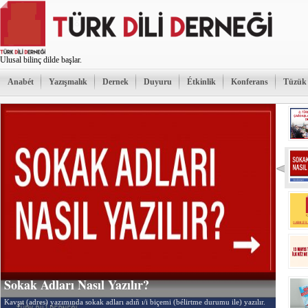
Ulusal bilinç dilde başlar.
Anabét
Yazışmalık
Dernek
Duyuru
Étkinlik
Konferans
Tüzük
Sokak Adları Nasıl Yazılır?
Kavşıt (adres) yazımında sokak adları adıñ ı/i biçemi (bélirtme durumu ile) yazılır.