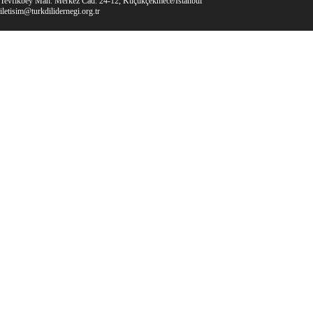
Tevfikbey Mah. Merkez Cad. 24-12, Küçükçekmece/İstanbul
iletisim@turkdilidernegi.org.tr