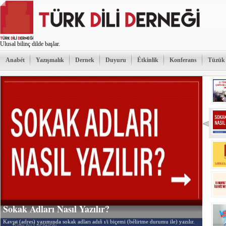
Ulusal bilinç dilde başlar.
Anabét
Yazışmalık
Dernek
Duyuru
Étkinlik
Konferans
Tüzük
Sokak Adları Nasıl Yazılır?
Kavşıt (adres) yazımında sokak adları adıñ ı/i biçemi (bélirtme durumu ile) yazılır.