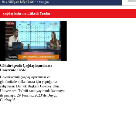
Baş damgası büyük olur. Örneğin...
çağdaşlaştırma Etiketli Yazılar
Göktürkçeniñ Çağdaşlaştırılması
Üniversite Tv’de
Göktürkçeniñ çağdaşlaştırılması ve
günümüzde kullanılması için yaptığımız
çalışmaları Dernek Başkanı Gökbey Uluç,
Üniversitesi Tv’niñ canlı yayınında kamuoyu
ile paylaştı. 29 Temmuz 2023’de Duygu
Günbay’ıñ...