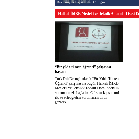
Baş damgası büyük olur. Örneğin...
Halkalı İMKB Mesleki ve Teknik Anadolu Lisesi Eti
“Bir yılda tümen öğrenci” çalışması
başladı
Türk Dili Derneği olarak “Bir Yılda Tümen
Öğrenci” çalışmasına bugün Halkalı İMKB
Mesleki Ve Teknik Anadolu Lisesi’ndeki ilk
sunumumuzla başladık. Çalışma kapsamında
ilk ve ortaöğretim kurumlarını birbir
gezecek,...