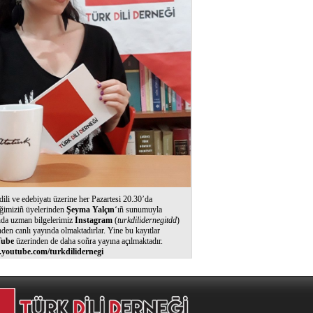
dili ve edebiyatı üzerine her Pazartesi 20.30’da
ğimiziñ üyelerinden
Şeyma Yalçın
‘ıñ sunumuyla
nda uzman bilgelerimiz
Instagram
(
turkdilidernegitdd
)
nden canlı yayında olmaktadırlar. Yine bu kayıtlar
ube
üzerinden de daha soñra yayına açılmaktadır.
youtube.com/turkdilidernegi