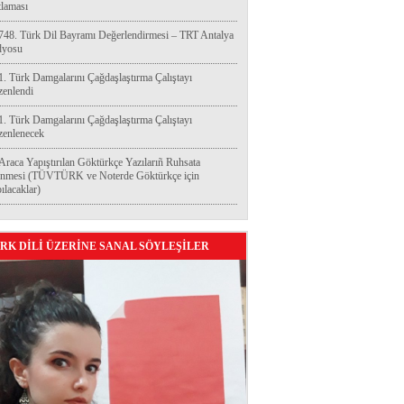
laması
748. Türk Dil Bayramı Değerlendirmesi – TRT Antalya
dyosu
1. Türk Damgalarını Çağdaşlaştırma Çalıştayı
enlendi
1. Türk Damgalarını Çağdaşlaştırma Çalıştayı
enlenecek
Araca Yapıştırılan Göktürkçe Yazılarıñ Ruhsata
enmesi (TÜVTÜRK ve Noterde Göktürkçe için
ılacaklar)
RK DİLİ ÜZERİNE SANAL SÖYLEŞİLER