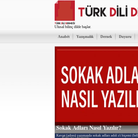
Ulusal bilinç dilde başlar.
Anabét
Yazışmalık
Dernek
Duyuru
Sokak Adları Nasıl Yazılır?
Kavşıt (adres) yazımında sokak adları adıñ ı/i biçemi (bél