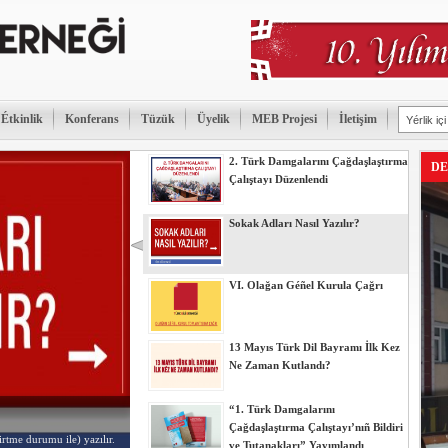
Étkinlik
Konferans
Tüzük
Üyelik
MEB Projesi
İletişim
2. Türk Damgalarını Çağdaşlaştırma
DE
Çalıştayı Düzenlendi
Sokak Adları Nasıl Yazılır?
VI. Olağan Géñel Kurula Çağrı
13 Mayıs Türk Dil Bayramı İlk Kez
Ne Zaman Kutlandı?
“1. Türk Damgalarını
Çağdaşlaştırma Çalıştayı’nıñ Bildiri
irtme durumu ile) yazılır.
ve Tutanakları” Yayımlandı