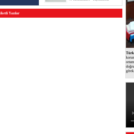
ketli Yazılar
Türk 
korum
ortam
doğru
gérek