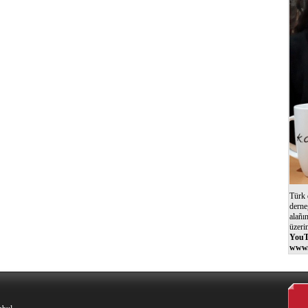
Türk 
derne
alañı
üzeri
YouT
www.