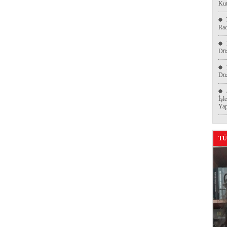
Kut
Ra
Düz
Düz
İşl
Yap
TÜ