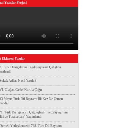
al Yazıtlar Projesi
 Eklenen Yazılar
2. Türk Damgalarını Çağdaşlaştırma Çalıştayı
enlendi
Sokak Adları Nasıl Yazılır?
VI. Olağan Géñel Kurula Çağrı
13 Mayıs Türk Dil Bayramı İlk Kez Ne Zaman
landı?
“1. Türk Damgalarını Çağdaşlaştırma Çalıştayı’nıñ
diri ve Tutanakları” Yayımlandı
Dernek Yerleşkemizde 748. Türk Dil Bayramı