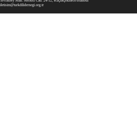
Tevfikbey Mah. Merkez Cad. 24-12, Küçükçekmece/İstanbul
iletisim@turkdilidernegi.org.tr