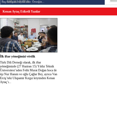
Baş damgası büyük olur. Örneğin...
Kenan Aytaç Etiketli Yazılar
İlk iftar yémeğimizi vérdik
Türk Dili Derneği olarak, ilk iftar
yémeğimizde (27 Haziran 15) Yıldız Teknik
Üniversitesi’nden Fethi Murat Doğan hoca ile
éşi Nur Hanım ve oğlu Çağlar Bey, ayrıca Van
Erciş’teki Ulupamir Kırgız köyünden Kenan
Aytaç‘ı...