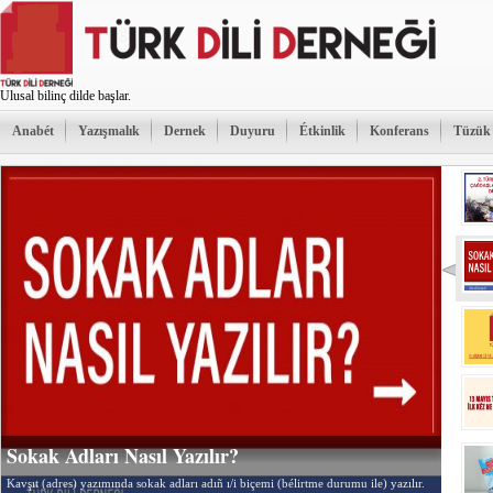
Ulusal bilinç dilde başlar.
Anabét
Yazışmalık
Dernek
Duyuru
Étkinlik
Konferans
Tüzük
Sokak Adları Nasıl Yazılır?
Kavşıt (adres) yazımında sokak adları adıñ ı/i biçemi (bélirtme durumu ile) yazılır.