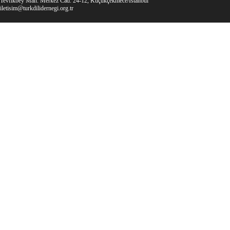
Tevfikbey Mah. Merkez Cad. 24-12, Küçükçekmece/İstanbul
iletisim@turkdilidernegi.org.tr