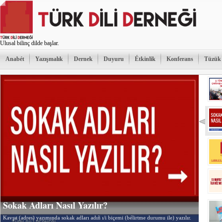
Ulusal bilinç dilde başlar.
Anabét
Yazışmalık
Dernek
Duyuru
Étkinlik
Konferans
Tüzük
Sokak Adları Nasıl Yazılır?
Kavşıt (adres) yazımında sokak adları adıñ ı/i biçemi (bélirtme durumu ile) yazılır.