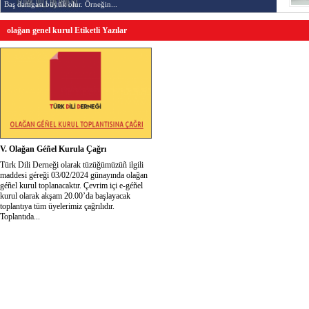
Baş damgası büyük olur. Örneğin...
olağan genel kurul Etiketli Yazılar
V. Olağan Géñel Kurula Çağrı
Türk Dili Derneği olarak tüzüğümüzüñ ilgili
maddesi géreği 03/02/2024 günayında olağan
géñel kurul toplanacaktır. Çevrim içi e-géñel
kurul olarak akşam 20.00’da başlayacak
toplantıya tüm üyelerimiz çağrılıdır.
Toplantıda...