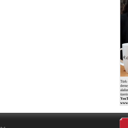
Türk 
derne
alañı
üzeri
YouT
www.