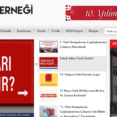
Étkinlik
Konferans
Tüzük
Üyelik
MEB Projesi
İletişim
2. Türk Damgalarını Çağdaşlaştırma
DE
Çalıştayı Düzenlendi
Sokak Adları Nasıl Yazılır?
VI. Olağan Géñel Kurula Çağrı
13 Mayıs Türk Dil Bayramı İlk Kez
Ne Zaman Kutlandı?
“1. Türk Damgalarını
Çağdaşlaştırma Çalıştayı’nıñ Bildiri
irtme durumu ile) yazılır.
ve Tutanakları” Yayımlandı