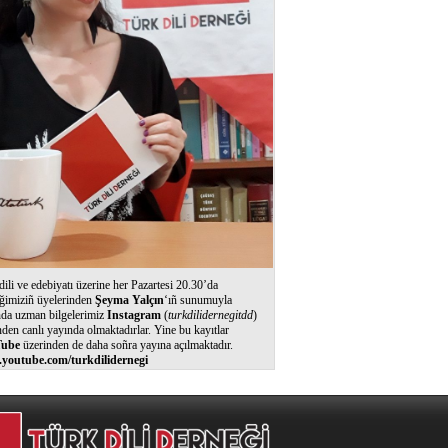
dili ve edebiyatı üzerine her Pazartesi 20.30’da
ğimiziñ üyelerinden
Şeyma Yalçın
‘ıñ sunumuyla
nda uzman bilgelerimiz
Instagram
(
turkdilidernegitdd
)
nden canlı yayında olmaktadırlar. Yine bu kayıtlar
ube
üzerinden de daha soñra yayına açılmaktadır.
youtube.com/turkdilidernegi