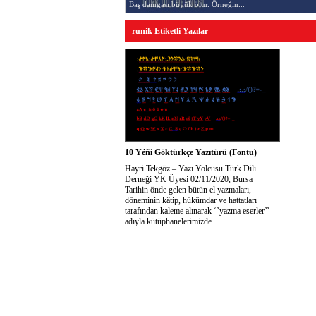
Baş damgası büyük olur. Örneğin...
runik Etiketli Yazılar
10 Yéñi Göktürkçe Yazıtürü (Fontu)
Hayri Tekgöz – Yazı Yolcusu Türk Dili
Derneği YK Üyesi 02/11/2020, Bursa
Tarihin önde gelen bütün el yazmaları,
döneminin kâtip, hükümdar ve hattatları
tarafından kaleme alınarak ‘’yazma eserler’’
adıyla kütüphanelerimizde...