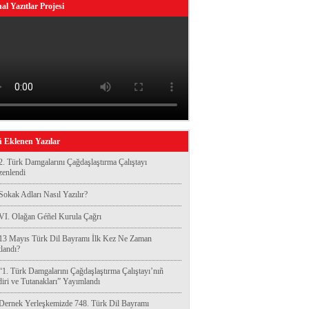
al Yazıtlar Projesi
 Eklenen Yazılar
2. Türk Damgalarını Çağdaşlaştırma Çalıştayı
enlendi
Sokak Adları Nasıl Yazılır?
VI. Olağan Géñel Kurula Çağrı
13 Mayıs Türk Dil Bayramı İlk Kez Ne Zaman
landı?
“1. Türk Damgalarını Çağdaşlaştırma Çalıştayı’nıñ
diri ve Tutanakları” Yayımlandı
Dernek Yerleşkemizde 748. Türk Dil Bayramı