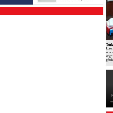
Türk 
korum
ortam
doğru
gérek