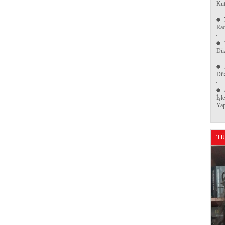
Kut
Ra
Düz
Düz
İşl
Yap
TÜ