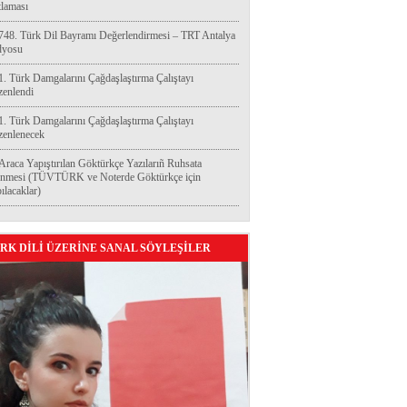
laması
748. Türk Dil Bayramı Değerlendirmesi – TRT Antalya
dyosu
1. Türk Damgalarını Çağdaşlaştırma Çalıştayı
enlendi
1. Türk Damgalarını Çağdaşlaştırma Çalıştayı
enlenecek
Araca Yapıştırılan Göktürkçe Yazılarıñ Ruhsata
enmesi (TÜVTÜRK ve Noterde Göktürkçe için
ılacaklar)
RK DİLİ ÜZERİNE SANAL SÖYLEŞİLER