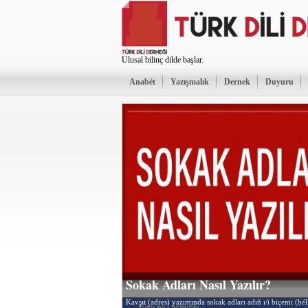
Ulusal bilinç dilde başlar.
Anabét
Yazışmalık
Dernek
Duyuru
Sokak Adları Nasıl Yazılır?
Kavşıt (adres) yazımında sokak adları adıñ ı/i biçemi (bél