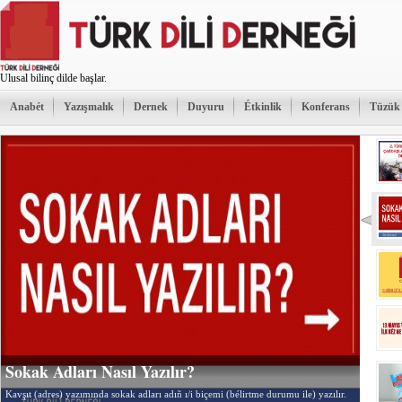
Ulusal bilinç dilde başlar.
Anabét
Yazışmalık
Dernek
Duyuru
Étkinlik
Konferans
Tüzük
Sokak Adları Nasıl Yazılır?
Kavşıt (adres) yazımında sokak adları adıñ ı/i biçemi (bélirtme durumu ile) yazılır.