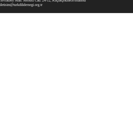
Tevfikbey Mah. Merkez Cad. 24-12, Küçükçekmece/İstanbul
iletisim@turkdilidernegi.org.tr