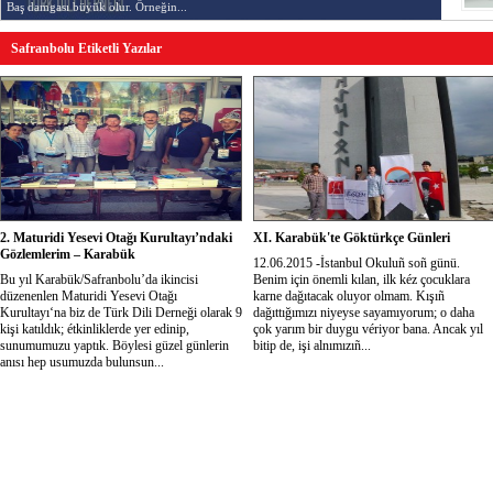
Baş damgası büyük olur. Örneğin...
Safranbolu Etiketli Yazılar
2. Maturidi Yesevi Otağı Kurultayı’ndaki
XI. Karabük'te Göktürkçe Günleri
Gözlemlerim – Karabük
12.06.2015 -İstanbul Okuluñ soñ günü.
Bu yıl Karabük/Safranbolu’da ikincisi
Benim için önemli kılan, ilk kéz çocuklara
düzenenlen Maturidi Yesevi Otağı
karne dağıtacak oluyor olmam. Kışıñ
Kurultayı‘na biz de Türk Dili Derneği olarak 9
dağıttığımızı niyeyse sayamıyorum; o daha
kişi katıldık; étkinliklerde yer edinip,
çok yarım bir duygu vériyor bana. Ancak yıl
sunumumuzu yaptık. Böylesi güzel günlerin
bitip de, işi alnımızıñ...
anısı hep usumuzda bulunsun...