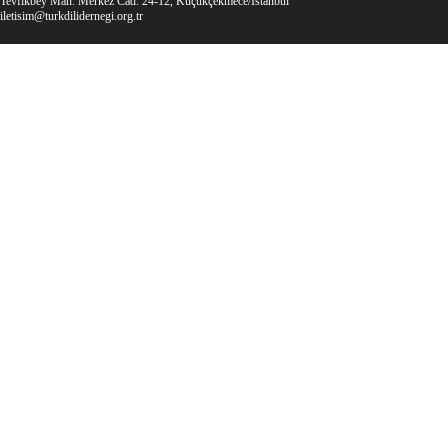
Tevfikbey Mah. Merkez Cad. 24-12, Küçükçekmece/İstanbul
iletisim@turkdilidernegi.org.tr