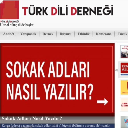
Ulusal bilinç dilde başlar.
Anabét
Yazışmalık
Dernek
Duyuru
Étkinlik
Konferans
Tüzük
Sokak Adları Nasıl Yazılır?
Kavşıt (adres) yazımında sokak adları adıñ ı/i biçemi (bélirtme durumu ile) yazılır.