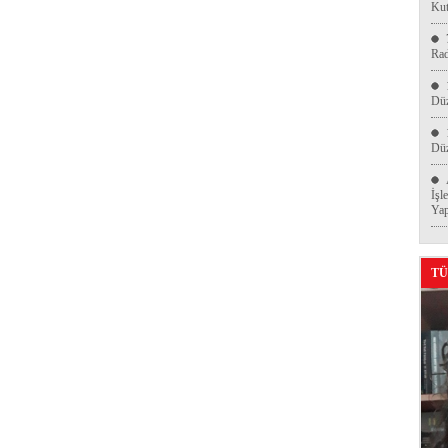
Kut
Ra
Düz
Düz
İşl
Yap
TÜ