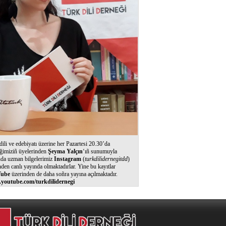
dili ve edebiyatı üzerine her Pazartesi 20.30’da
ğimiziñ üyelerinden
Şeyma Yalçın
‘ıñ sunumuyla
nda uzman bilgelerimiz
Instagram
(
turkdilidernegitdd
)
nden canlı yayında olmaktadırlar. Yine bu kayıtlar
ube
üzerinden de daha soñra yayına açılmaktadır.
youtube.com/turkdilidernegi