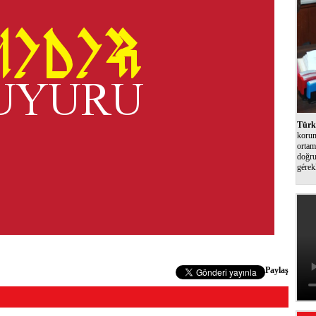
Türk 
korum
ortam
doğru
gérek
Paylaş