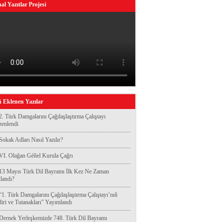
al Yazıtlar Projesi
 Eklenen Yazılar
2. Türk Damgalarını Çağdaşlaştırma Çalıştayı
enlendi
Sokak Adları Nasıl Yazılır?
VI. Olağan Géñel Kurula Çağrı
13 Mayıs Türk Dil Bayramı İlk Kez Ne Zaman
landı?
“1. Türk Damgalarını Çağdaşlaştırma Çalıştayı’nıñ
diri ve Tutanakları” Yayımlandı
Dernek Yerleşkemizde 748. Türk Dil Bayramı