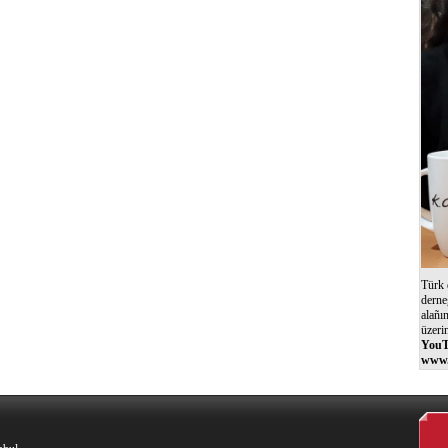
Türk 
derne
alañı
üzeri
YouT
www.