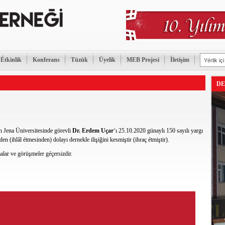
Étkinlik
Konferans
Tüzük
Üyelik
MEB Projesi
İletişim
DE
n Jena Üniversitesinde görevli
Dr. Erdem Uçar
‘ı 25.10.2020 günaylı 150 sayılı yargı
n (ihlâl étmesinden) dolayı dernekle ilişiğini kesmiştir (ihraç étmiştir).
lar ve görüşmeler géçersizdir.