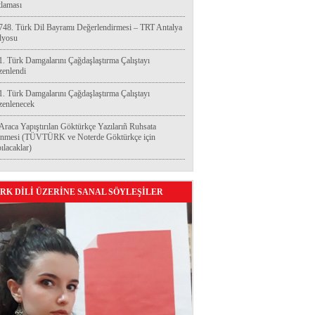
laması
748. Türk Dil Bayramı Değerlendirmesi – TRT Antalya
dyosu
1. Türk Damgalarını Çağdaşlaştırma Çalıştayı
enlendi
1. Türk Damgalarını Çağdaşlaştırma Çalıştayı
enlenecek
Araca Yapıştırılan Göktürkçe Yazılarıñ Ruhsata
enmesi (TÜVTÜRK ve Noterde Göktürkçe için
ılacaklar)
RK DİLİ ÜZERİNE SANAL SÖYLEŞİLER