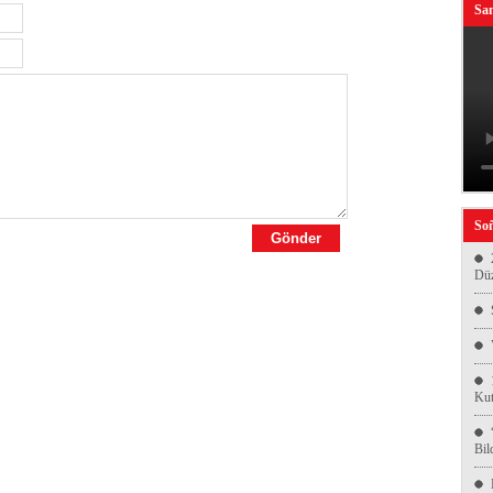
San
Soñ
Düz
Kut
Bil