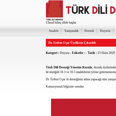
Ulusal bilinç dilde başlar.
Anabét
Yazışmalık
Dernek
Duyuru
Dr. Erdem Uçar Üyelikten Çıkarıldı
Kategori :
Duyuru
-
Etiketler :
-
Tarih :
25 Ekim 2020
Türk Dili Derneği Yönetim Kurulu
, dernek üyelerinde
ile tüzüğüñ 16.3 ve 16.5 maddelerini yérine getirmemesinde
Dr. Erdem Uçar’ıñ derneğimiz adına yapacağı tüm yazışma
Kamuoyunuñ bilgisine sunulur.