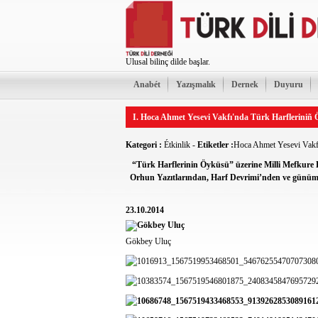
Ulusal bilinç dilde başlar.
Anabét
Yazışmalık
Dernek
Duyuru
I. Hoca Ahmet Yesevi Vakfı'nda Türk Harfleriniñ
Kategori :
Étkinlik
-
Etiketler :
Hoca Ahmet Yesevi Vakf
“Türk Harflerinin Öyküsü” üzerine Milli Mefkure Bi
Orhun Yazıtlarından, Harf Devrimi’nden ve günümü
23.10.2014
Gökbey Uluç