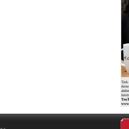
Türk 
derne
alañı
üzeri
YouT
www.