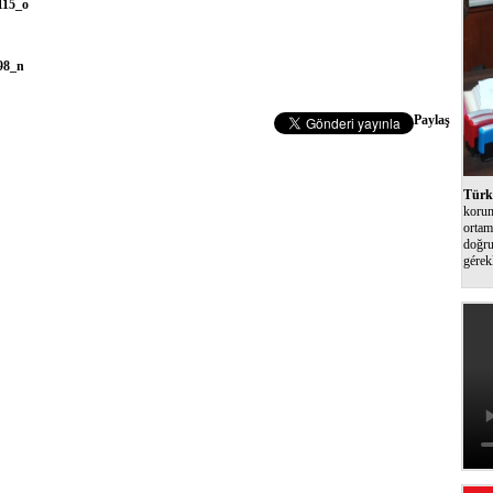
Paylaş
Türk 
korum
ortam
doğru
gérek