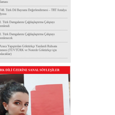
laması
748. Türk Dil Bayramı Değerlendirmesi – TRT Antalya
dyosu
1. Türk Damgalarını Çağdaşlaştırma Çalıştayı
enlendi
1. Türk Damgalarını Çağdaşlaştırma Çalıştayı
enlenecek
Araca Yapıştırılan Göktürkçe Yazılarıñ Ruhsata
enmesi (TÜVTÜRK ve Noterde Göktürkçe için
ılacaklar)
RK DİLİ ÜZERİNE SANAL SÖYLEŞİLER