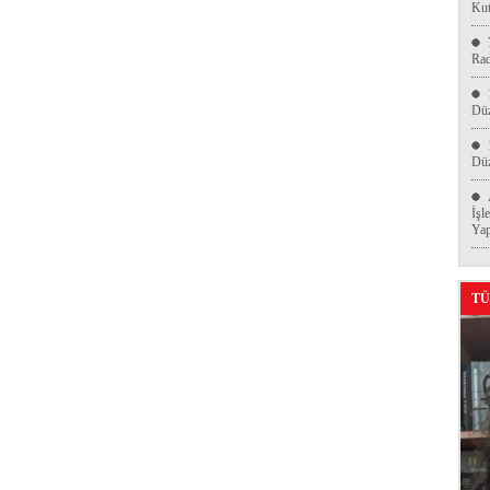
Kut
Ra
Düz
Düz
İşl
Yap
TÜ