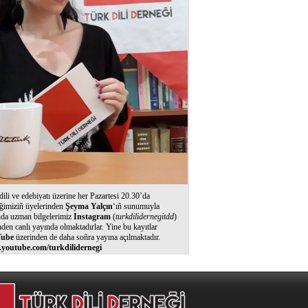
dili ve edebiyatı üzerine her Pazartesi 20.30’da
ğimiziñ üyelerinden
Şeyma Yalçın
‘ıñ sunumuyla
nda uzman bilgelerimiz
Instagram
(
turkdilidernegitdd
)
nden canlı yayında olmaktadırlar. Yine bu kayıtlar
ube
üzerinden de daha soñra yayına açılmaktadır.
youtube.com/turkdilidernegi