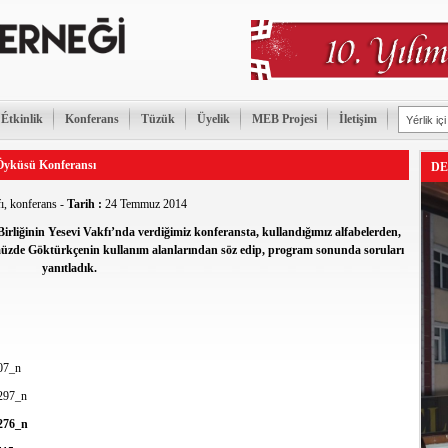
Étkinlik
Konferans
Tüzük
Üyelik
MEB Projesi
İletişim
 Öyküsü Konferansı
DE
ı
,
konferans
-
Tarih :
24 Temmuz 2014
rliğinin Yesevi Vakfı’nda verdiğimiz konferansta, kullandığımız alfabelerden,
zde Göktürkçenin kullanım alanlarından söz edip, program sonunda soruları
yanıtladık.