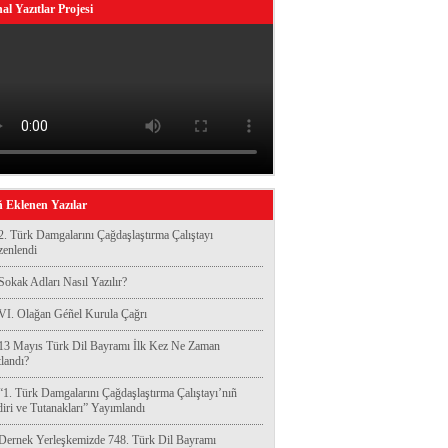
al Yazıtlar Projesi
 Eklenen Yazılar
2. Türk Damgalarını Çağdaşlaştırma Çalıştayı
enlendi
Sokak Adları Nasıl Yazılır?
VI. Olağan Géñel Kurula Çağrı
13 Mayıs Türk Dil Bayramı İlk Kez Ne Zaman
landı?
“1. Türk Damgalarını Çağdaşlaştırma Çalıştayı’nıñ
diri ve Tutanakları” Yayımlandı
Dernek Yerleşkemizde 748. Türk Dil Bayramı