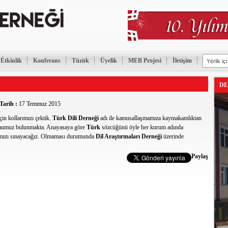
Étkinlik
Konferans
Tüzük
Üyelik
MEB Projesi
İletişim
DE
Tarih :
17 Temmuz 2015
in kollarımızı çektik.
Türk Dili Derneği
adı ile kamusallaşmamıza kaymakamlıktan
umumuz bulunmakta. Anayasaya göre
Türk
sözcüğünü öyle her kurum adında
ımızı sınayacağız. Olmaması durumunda
Dil Araştırmaları Derneği
üzerinde
Paylaş