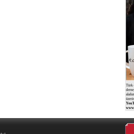
Türk 
derne
alañı
üzeri
YouT
www.