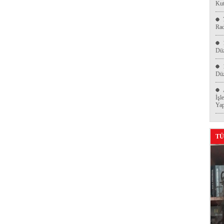
Kut
Ra
Düz
Düz
İşl
Yap
TÜ