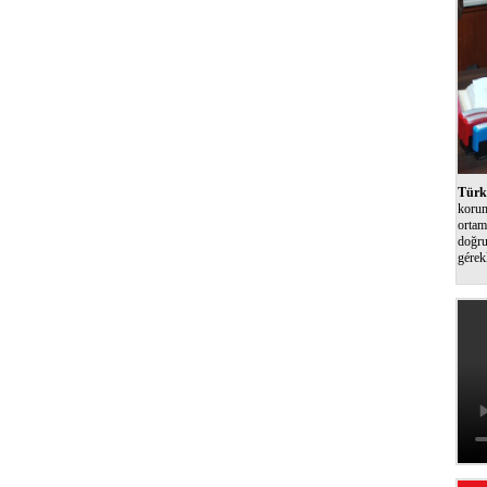
Türk 
korum
ortam
doğru
gérek