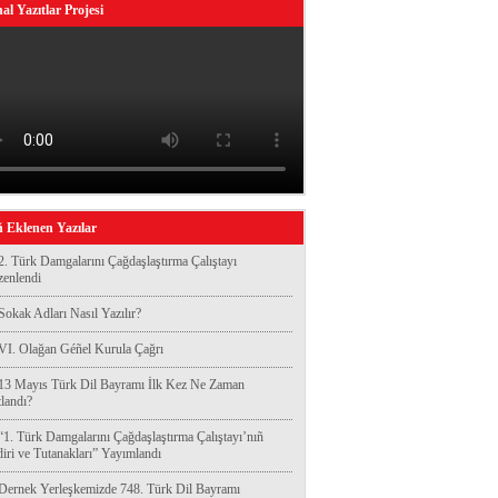
al Yazıtlar Projesi
 Eklenen Yazılar
2. Türk Damgalarını Çağdaşlaştırma Çalıştayı
enlendi
Sokak Adları Nasıl Yazılır?
VI. Olağan Géñel Kurula Çağrı
13 Mayıs Türk Dil Bayramı İlk Kez Ne Zaman
landı?
“1. Türk Damgalarını Çağdaşlaştırma Çalıştayı’nıñ
diri ve Tutanakları” Yayımlandı
Dernek Yerleşkemizde 748. Türk Dil Bayramı