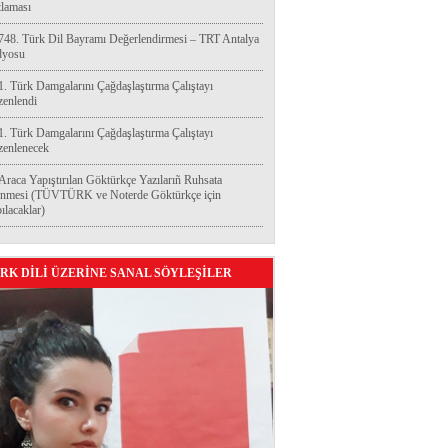
laması
748. Türk Dil Bayramı Değerlendirmesi – TRT Antalya
dyosu
1. Türk Damgalarını Çağdaşlaştırma Çalıştayı
enlendi
1. Türk Damgalarını Çağdaşlaştırma Çalıştayı
enlenecek
Araca Yapıştırılan Göktürkçe Yazılarıñ Ruhsata
enmesi (TÜVTÜRK ve Noterde Göktürkçe için
ılacaklar)
RK DİLİ ÜZERİNE SANAL SÖYLEŞİLER