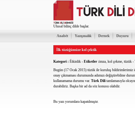
Ulusal bilinç dilde başlar.
Anabét
Yazışmalık
Dernek
Duyuru
İlk tüzüğümüze kol çektik
Kategori :
Étkinlik
-
Etiketler :
imza
,
kol çekme
,
tüzük
-
Bugün (17 Ocak 2015) tüzük ile kuruluş bildirimlerimiz iç
onay çıkmaması durumunda adımızı değiştirebilme dur
kullanamama durumu var.
Türk Dili
tamlamasıyla olcay
durabiliriz. Başka bir ad da söz konusu olabilir.
Bu yazı yorumlara kapatılmıştır.