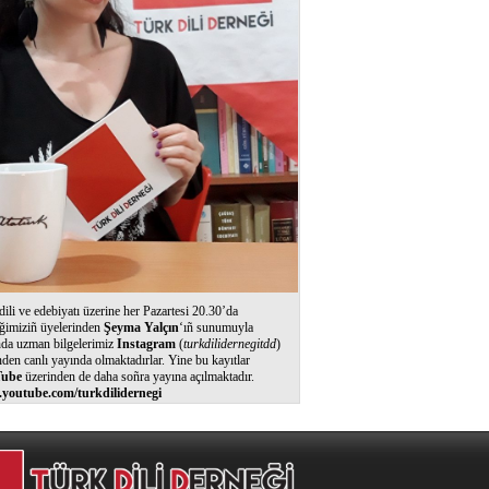
dili ve edebiyatı üzerine her Pazartesi 20.30’da
ğimiziñ üyelerinden
Şeyma Yalçın
‘ıñ sunumuyla
nda uzman bilgelerimiz
Instagram
(
turkdilidernegitdd
)
nden canlı yayında olmaktadırlar. Yine bu kayıtlar
ube
üzerinden de daha soñra yayına açılmaktadır.
youtube.com/turkdilidernegi