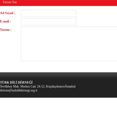
Yorum Yaz
Ad Soyad :
E-mail :
Yorum :
TÜRK DİLİ DÉRNEĞİ
Tevfikbey Mah. Merkez Cad. 24-12, Küçükçekmece/İstanbul
iletisim@turkdilidernegi.org.tr