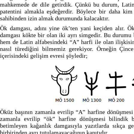
mahkemede de dile getirdik. Çünkü bu durum, Latin 
patentini almakla eşdeğerdir. Böylece bir daha kim
sahibinden izin almak durumunda kalacaktır.
Ök damgası, adını yine ök’ten yani keçiden alır. Ök
damgası kökte bir olan iki ayrı simgedir. Bu durumu b
hem de Latin alfabesindeki “A” harfi ile olan ilişkisi
nasıl türediğini bilmemiz gerekiyor. Örneğin Çince
içerisindeki gelişim evresi şöyledir;
Öküz başının zamanla evrilip “A” harfine dönüşmesi 
zamanla evrilip “ök” harfine dönüşmesi bilindik b
betimleyen kağanlık damgasıyla yazıtlarda sıkça ge
birbirinden ayrı tutulamayacağının kanıtıdır.