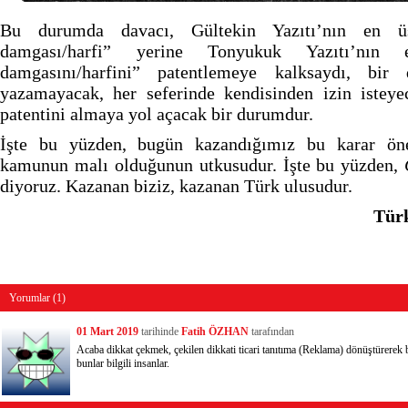
Bu durumda davacı, Gültekin Yazıtı’nın en ü
damgası/harfi” yerine Tonyukuk Yazıtı’nı
damgasını/harfini” patentlemeye kalksaydı, bir
yazamayacak, her seferinde kendisinden izin isteye
patentini almaya yol açacak bir durumdur.
İşte bu yüzden, bugün kazandığımız bu karar ön
kamunun malı olduğunun utkusudur. İşte bu yüzden,
diyoruz. Kazanan biziz, kazanan Türk ulusudur.
Türk
Yorumlar (1)
01 Mart 2019
tarihinde
Fatih ÖZHAN
tarafından
Acaba dikkat çekmek, çekilen dikkati ticari tanıtıma (Reklama) dönüştürerek b
bunlar bilgili insanlar.