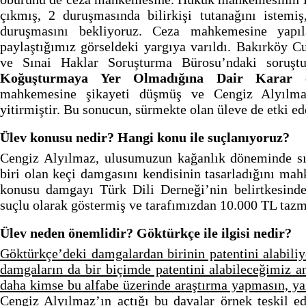
çıkmış, 2 duruşmasında bilirkişi tutanağını istemi
duruşmasını bekliyoruz. Ceza mahkemesine yapıl
paylaştığımız görseldeki yargıya varıldı. Bakırköy C
ve Sınai Haklar Soruşturma Bürosu’ndaki soruştur
Koğuşturmaya Yer Olmadığına Dair Karar
ç
mahkemesine şikayeti düşmüş ve Cengiz Alyılmaz
yitirmiştir. Bu sonucun, sürmekte olan üleve de etki 
Ülev konusu nedir? Hangi konu ile suçlanıyoruz?
Cengiz Alyılmaz, ulusumuzun kağanlık döneminde sı
biri olan keçi damgasını kendisinin tasarladığını ma
konusu damgayı Türk Dili Derneği’nin belirtkesinde
suçlu olarak göstermiş ve tarafımızdan 10.000 TL tazmi
Ülev neden önemlidir? Göktürkçe ile ilgisi nedir?
Göktürkçe’deki damgalardan birinin patentini alabili
damgaların da bir biçimde patentini alabileceğimiz a
daha kimse bu alfabe üzerinde araştırma yapmasın, y
Cengiz Alyılmaz’ın açtığı bu davalar örnek teşkil e