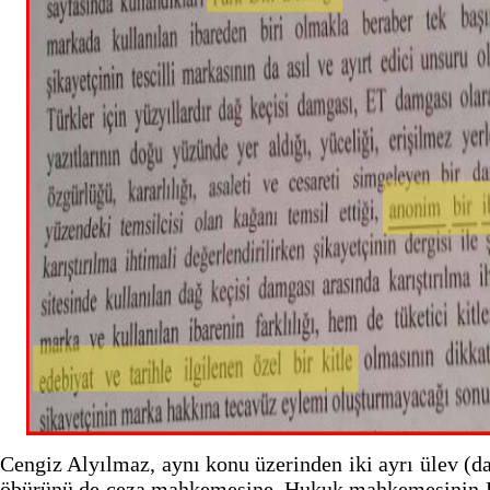
Cengiz Alyılmaz, aynı konu üzerinden iki ayrı ülev (da
öbürünü de ceza mahkemesine. Hukuk mahkemesinin 