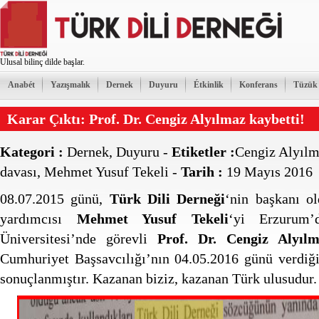
Ulusal bilinç dilde başlar.
Anabét
Yazışmalık
Dernek
Duyuru
Étkinlik
Konferans
Tüzük
Karar Çıktı: Prof. Dr. Cengiz Alyılmaz kaybetti!
Kategori :
Dernek
,
Duyuru
-
Etiketler :
Cengiz Alyıl
davası
,
Mehmet Yusuf Tekeli
-
Tarih :
19 Mayıs 2016
08.07.2015 günü,
Türk Dili Derneği
‘nin başkanı o
yardımcısı
Mehmet Yusuf Tekeli
‘yi Erzurum’
Üniversitesi’nde görevli
Prof. Dr. Cengiz Alyıl
Cumhuriyet Başsavcılığı’nın 04.05.2016 günü verdiği
sonuçlanmıştır. Kazanan biziz, kazanan Türk ulusudur.