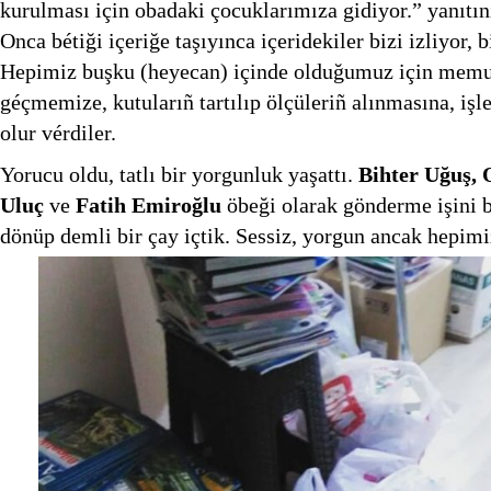
kurulması için obadaki çocuklarımıza gidiyor.” yanıtın
Onca bétiği içeriğe taşıyınca içeridekiler bizi izliyor,
Hepimiz buşku (heyecan) içinde olduğumuz için memu
géçmemize, kutularıñ tartılıp ölçüleriñ alınmasına, işle
olur vérdiler.
Yorucu oldu, tatlı bir yorgunluk yaşattı.
Bihter Uğuş,
Uluç
ve
Fatih Emiroğlu
öbeği olarak gönderme işini b
dönüp demli bir çay içtik. Sessiz, yorgun ancak hepim