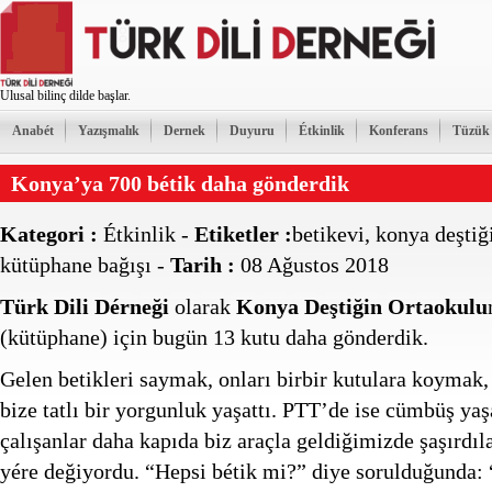
Ulusal bilinç dilde başlar.
Anabét
Yazışmalık
Dernek
Duyuru
Étkinlik
Konferans
Tüzük
Konya’ya 700 bétik daha gönderdik
Kategori :
Étkinlik
-
Etiketler :
betikevi
,
konya deştiğ
kütüphane bağışı
-
Tarih :
08 Ağustos 2018
Türk Dili Dérneği
olarak
Konya Deştiğin Ortaokulu
(kütüphane) için bugün 13 kutu daha gönderdik.
Gelen betikleri saymak, onları birbir kutulara koymak
bize tatlı bir yorgunluk yaşattı. PTT’de ise cümbüş ya
çalışanlar daha kapıda biz araçla geldiğimizde şaşırdıl
yére değiyordu. “Hepsi bétik mi?” diye sorulduğunda: “