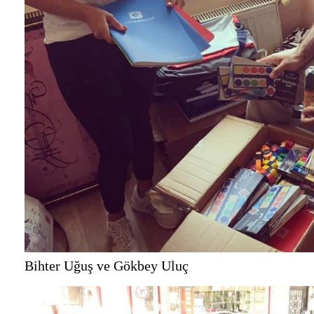
Bihter Uğuş ve Gökbey Uluç