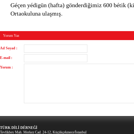
Géçen yédigün (hafta) gönderdiğimiz 600 bétik (k
Ortaokuluna ulaşmış.
Yorum Yaz
Ad Soyad :
E-mail :
Yorum :
TÜRK DİLİ DÉRNEĞİ
Tevfikbey Mah. Merkez Cad. 24-12, Küçükçekmece/İstanbul