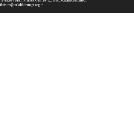
Tevfikbey Mah. Merkez Cad. 24-12, Küçükçekmece/İstanbul
iletisim@turkdilidernegi.org.tr