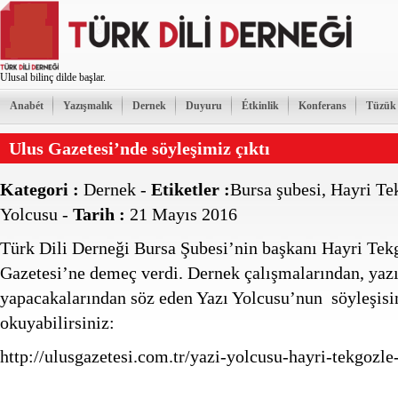
Ulusal bilinç dilde başlar.
Anabét
Yazışmalık
Dernek
Duyuru
Étkinlik
Konferans
Tüzük
Ulus Gazetesi’nde söyleşimiz çıktı
Kategori :
Dernek
-
Etiketler :
Bursa şubesi
,
Hayri Te
Yolcusu
-
Tarih :
21 Mayıs 2016
Türk Dili Derneği Bursa Şubesi’nin başkanı Hayri Tek
Gazetesi’ne demeç verdi. Dernek çalışmalarından, yaz
yapacakalarından söz eden Yazı Yolcusu’nun söyleşisin
okuyabilirsiniz:
http://ulusgazetesi.com.tr/yazi-yolcusu-hayri-tekgozle-