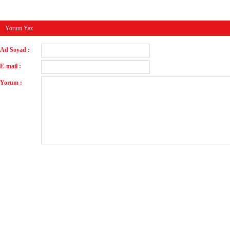
Yorum Yaz
Ad Soyad :
E-mail :
Yorum :