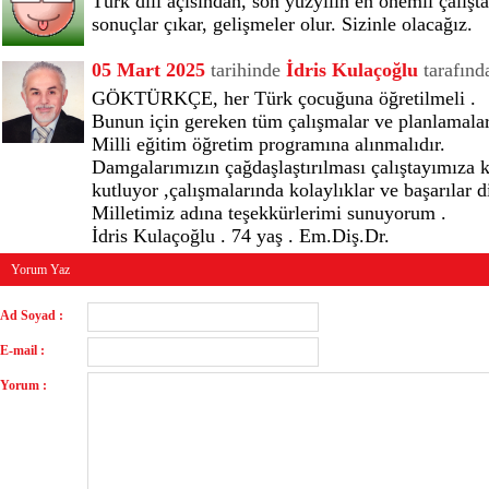
Türk dili açısından, son yüzyılın en önemli çalış
sonuçlar çıkar, gelişmeler olur. Sizinle olacağız.
05 Mart 2025
tarihinde
İdris Kulaçoğlu
tarafınd
GÖKTÜRKÇE, her Türk çocuğuna öğretilmeli .
Bunun için gereken tüm çalışmalar ve planlamalar
Milli eğitim öğretim programına alınmalıdır.
Damgalarımızın çağdaşlaştırılması çalıştayımıza k
kutluyor ,çalışmalarında kolaylıklar ve başarılar
Milletimiz adına teşekkürlerimi sunuyorum .
İdris Kulaçoğlu . 74 yaş . Em.Diş.Dr.
Yorum Yaz
Ad Soyad :
E-mail :
Yorum :