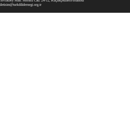
Tevfikbey Mah. Merkez Cad. 24-12, Küçükçekmece/İstanbul
iletisim@turkdilidernegi.org.tr