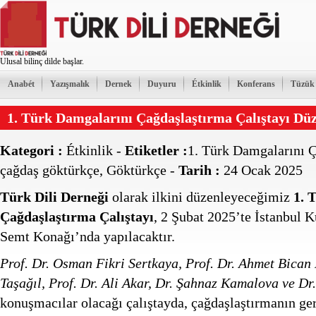
Ulusal bilinç dilde başlar.
Anabét
Yazışmalık
Dernek
Duyuru
Étkinlik
Konferans
Tüzük
1. Türk Damgalarını Çağdaşlaştırma Çalıştayı Dü
Kategori :
Étkinlik
-
Etiketler :
1. Türk Damgalarını Ç
çağdaş göktürkçe
,
Göktürkçe
-
Tarih :
24 Ocak 2025
Türk Dili Derneği
olarak ilkini düzenleyeceğimiz
1. 
Çağdaşlaştırma Çalıştayı
, 2 Şubat 2025’te İstanbul
Semt Konağı’nda yapılacaktır.
Prof. Dr. Osman Fikri Sertkaya, Prof. Dr. Ahmet Bican 
Taşağıl, Prof. Dr. Ali Akar, Dr. Şahnaz Kamalova ve Dr
konuşmacılar olacağı çalıştayda, çağdaşlaştırmanın ger