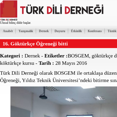
Ulusal bilinç dilde başlar.
Anabét
Yazışmalık
Dernek
Duyuru
Étkinlik
Konferans
Tüzük
16. Göktürkçe Öğreneği bitti
Kategori :
Dernek
-
Etiketler :
BOSGEM
,
göktürkçe d
köktürkçe kursu
-
Tarih :
28 Mayıs 2016
Türk Dili Derneği olarak BOSGEM ile ortaklaşa düzen
Öğreneği, Yıldız Teknik Üniversitesi’ndeki bitirme sına