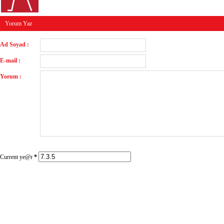
Yorum Yaz
Ad Soyad :
E-mail :
Yorum :
Current ye@r
*