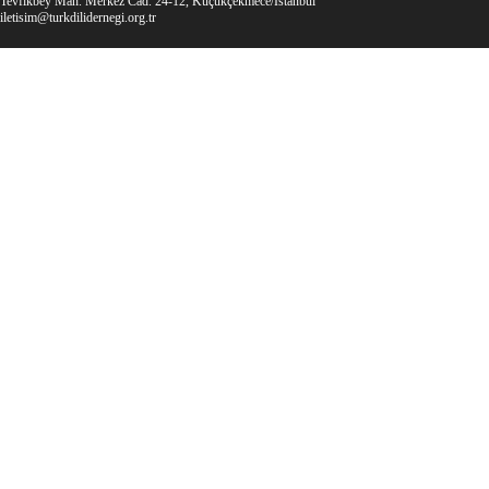
Tevfikbey Mah. Merkez Cad. 24-12, Küçükçekmece/İstanbul
iletisim@turkdilidernegi.org.tr