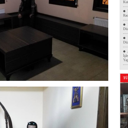
Kut
Ra
Düz
Düz
İşl
Yap
TÜ