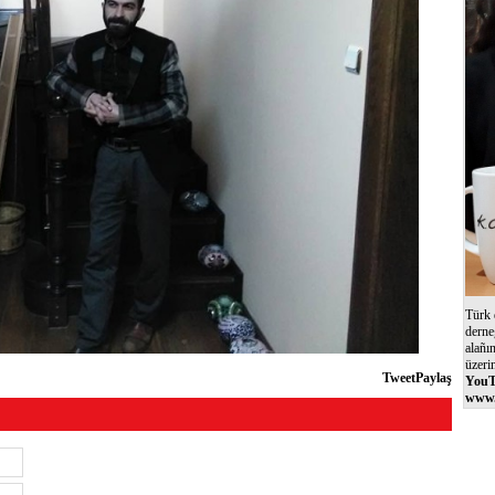
Türk 
derne
alañı
üzeri
Tweet
Paylaş
YouT
www.