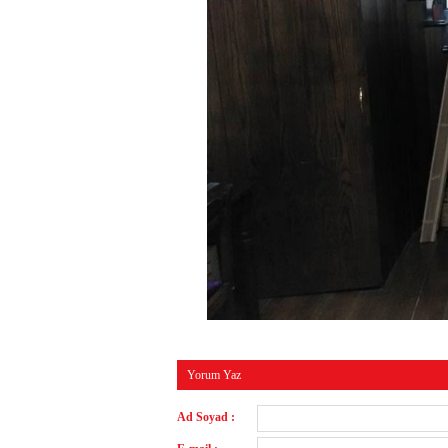
Yorum Yaz
Ad Soyad :