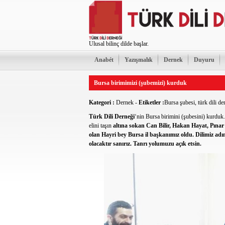
Ulusal bilinç dilde başlar.
Anabét
Yazışmalık
Dernek
Duyuru
Bursa birimimizi (şubemizi) kurduk
Kategori :
Dernek
-
Etiketler :
Bursa şubesi
,
türk dili de
Türk Dili Derneği
‘nin Bursa birimini (şubesini) kurduk
elini taşın
altına sokan
Can Bilir, Hakan Hayat, Pına
olan
Hayri
bey Bursa il başkanımız oldu. Dilimiz adın
olacaktır sanırız. Tanrı yolumuzu açık etsin.