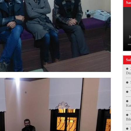
San
Soñ
Düz
Kut
Bil