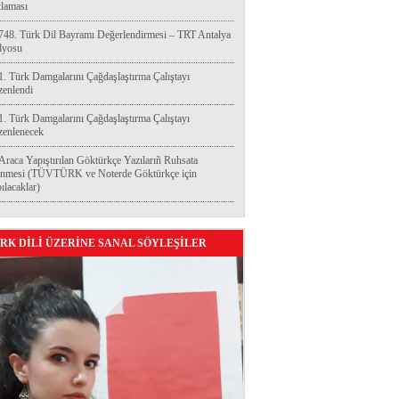
laması
748. Türk Dil Bayramı Değerlendirmesi – TRT Antalya
dyosu
1. Türk Damgalarını Çağdaşlaştırma Çalıştayı
enlendi
1. Türk Damgalarını Çağdaşlaştırma Çalıştayı
enlenecek
Araca Yapıştırılan Göktürkçe Yazılarıñ Ruhsata
enmesi (TÜVTÜRK ve Noterde Göktürkçe için
ılacaklar)
RK DİLİ ÜZERİNE SANAL SÖYLEŞİLER