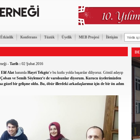
Étkinlik
Konferans
Tüzük
Üyelik
MEB Projesi
İletişim
DE
rneği
-
Tarih :
02 Şubat 2016
.
Elif Alat
hanımla
Hayri Tekgöz
‘e bu kutlu yolda başarılar diliyoruz. Gönül adayıp
r Çoban
ve
Semih Söylemez
‘e de varolsunlar diyorum. Kurucu üyelerimizden
a güzel bir gelişme oldu. Bu, öbür illerdeki arkadaşlarımız için de bir ön adım