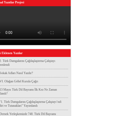
al Yazıtlar Projesi
 Eklenen Yazılar
2. Türk Damgalarını Çağdaşlaştırma Çalıştayı
enlendi
Sokak Adları Nasıl Yazılır?
VI. Olağan Géñel Kurula Çağrı
13 Mayıs Türk Dil Bayramı İlk Kez Ne Zaman
landı?
“1. Türk Damgalarını Çağdaşlaştırma Çalıştayı’nıñ
diri ve Tutanakları” Yayımlandı
Dernek Yerleşkemizde 748. Türk Dil Bayramı