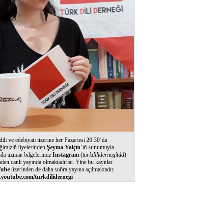
dili ve edebiyatı üzerine her Pazartesi 20.30’da
ğimiziñ üyelerinden
Şeyma Yalçın
‘ıñ sunumuyla
nda uzman bilgelerimiz
Instagram
(
turkdilidernegitdd
)
nden canlı yayında olmaktadırlar. Yine bu kayıtlar
ube
üzerinden de daha soñra yayına açılmaktadır.
youtube.com/turkdilidernegi