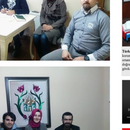
Türk 
korum
ortam
doğru
gérek