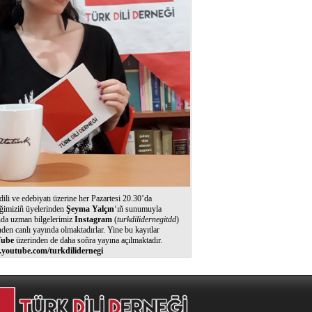
dili ve edebiyatı üzerine her Pazartesi 20.30’da
ğimiziñ üyelerinden
Şeyma Yalçın
‘ıñ sunumuyla
nda uzman bilgelerimiz
Instagram
(
turkdilidernegitdd
)
nden canlı yayında olmaktadırlar. Yine bu kayıtlar
ube
üzerinden de daha soñra yayına açılmaktadır.
youtube.com/turkdilidernegi