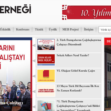
Étkinlik
Konferans
Tüzük
Üyelik
MEB Projesi
İletişim
2. Türk Damgalarını Çağdaşlaştırma
DE
Çalıştayı Düzenlendi
Sokak Adları Nasıl Yazılır?
VI. Olağan Géñel Kurula Çağrı
13 Mayıs Türk Dil Bayramı İlk Kez
Ne Zaman Kutlandı?
ma Çalıştayı
“1. Türk Damgalarını
Çağdaşlaştırma Çalıştayı’nıñ Bildiri
ve Tutanakları” Yayımlandı