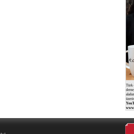
Türk 
derne
alañı
üzeri
YouT
www.