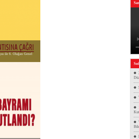
San
sı ile 6. Olağan Genel
Soñ
Düz
Kut
Bil