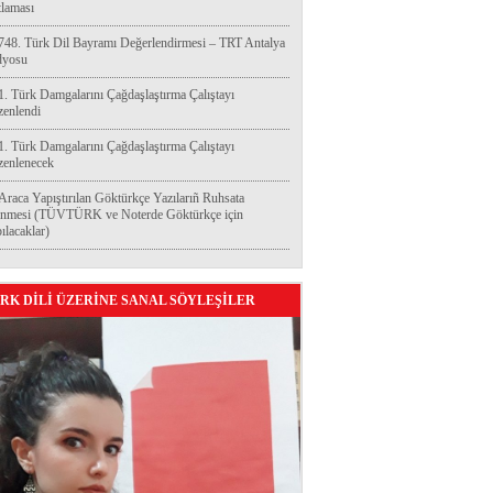
laması
748. Türk Dil Bayramı Değerlendirmesi – TRT Antalya
dyosu
1. Türk Damgalarını Çağdaşlaştırma Çalıştayı
enlendi
1. Türk Damgalarını Çağdaşlaştırma Çalıştayı
enlenecek
Araca Yapıştırılan Göktürkçe Yazılarıñ Ruhsata
enmesi (TÜVTÜRK ve Noterde Göktürkçe için
ılacaklar)
RK DİLİ ÜZERİNE SANAL SÖYLEŞİLER