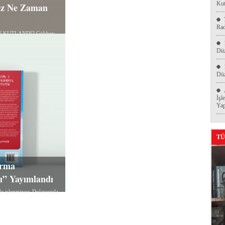
Kut
Kez Ne Zaman
Ra
N KUTLANDI? Gökbey
Düz
Düz
İşl
Yap
TÜ
ırma
rı” Yayımlandı
e işlenmiyor. Dolayısıyla