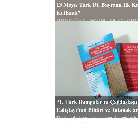
13 Mayıs Türk Dil Bayramı İlk 
Kutlandı?
13 MAYIS TÜRK DİL BAYRAMI İLK KEZ NE ZAMA
Uluç Türk Dili Derneği Başkanı 26 Eylül 2024’te...
“1. Türk Damgalarını Çağdaşlaşt
Çalıştayı’nıñ Bildiri ve Tutanakla
Türk damgaları biñ yıldır kullanılmıyor, bunlarıñ üzerind
da Türkçeniñ bu süre...