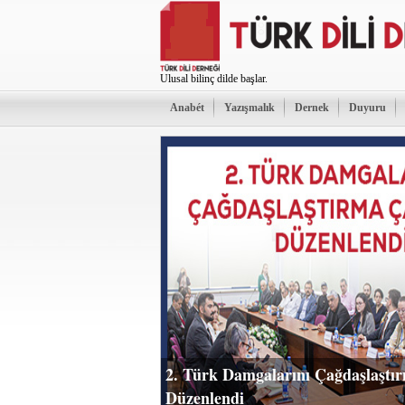
Ulusal bilinç dilde başlar.
Anabét
Yazışmalık
Dernek
Duyuru
2. Türk Damgalarını Çağdaşlaştır
Düzenlendi