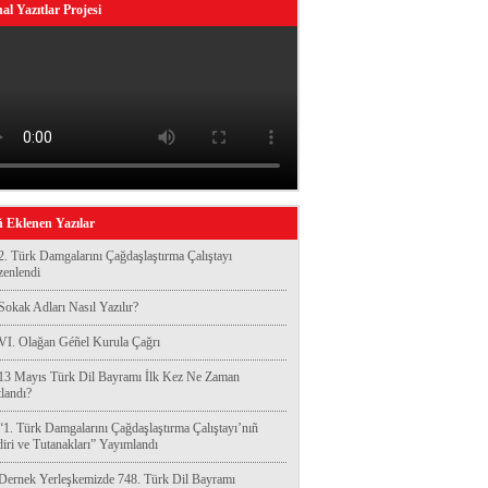
al Yazıtlar Projesi
 Eklenen Yazılar
2. Türk Damgalarını Çağdaşlaştırma Çalıştayı
enlendi
Sokak Adları Nasıl Yazılır?
VI. Olağan Géñel Kurula Çağrı
13 Mayıs Türk Dil Bayramı İlk Kez Ne Zaman
landı?
“1. Türk Damgalarını Çağdaşlaştırma Çalıştayı’nıñ
diri ve Tutanakları” Yayımlandı
Dernek Yerleşkemizde 748. Türk Dil Bayramı