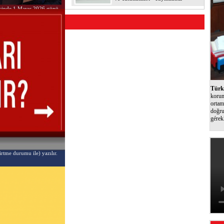
i içinde 1 Mayıs 2026 günü
Türk 
korum
ortam
doğru
gérek
irtme durumu ile) yazılır.