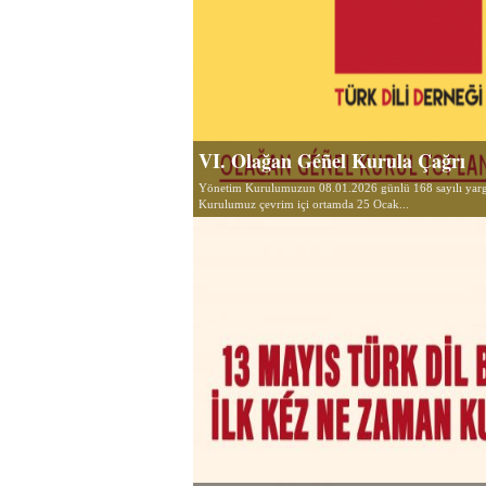
VI. Olağan Géñel Kurula Çağrı
Yönetim Kurulumuzun 08.01.2026 günlü 168 sayılı yargı
Kurulumuz çevrim içi ortamda 25 Ocak...