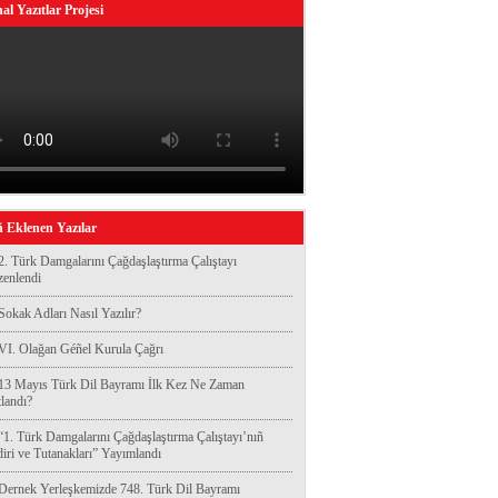
al Yazıtlar Projesi
 Eklenen Yazılar
2. Türk Damgalarını Çağdaşlaştırma Çalıştayı
enlendi
Sokak Adları Nasıl Yazılır?
VI. Olağan Géñel Kurula Çağrı
13 Mayıs Türk Dil Bayramı İlk Kez Ne Zaman
landı?
“1. Türk Damgalarını Çağdaşlaştırma Çalıştayı’nıñ
diri ve Tutanakları” Yayımlandı
Dernek Yerleşkemizde 748. Türk Dil Bayramı