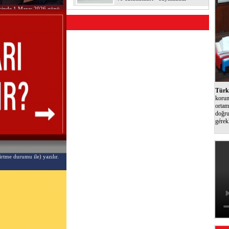
i içinde 1 Mayıs 2026 günü
Türk 
korum
ortam
doğru
gérek
irtme durumu ile) yazılır.