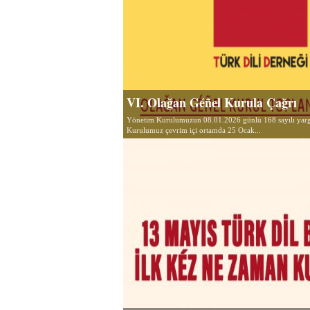
VI. Olağan Géñel Kurula Çağrı
Yönetim Kurulumuzun 08.01.2026 günlü 168 sayılı yargı
Kurulumuz çevrim içi ortamda 25 Ocak...