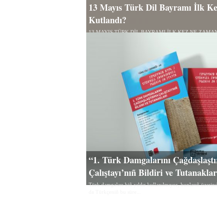
13 Mayıs Türk Dil Bayramı İlk 
Kutlandı?
13 MAYIS TÜRK DİL BAYRAMI İLK KEZ NE ZAMA
Uluç Türk Dili Derneği Başkanı 26 Eylül 2024’te...
“1. Türk Damgalarını Çağdaşlaşt
Çalıştayı’nıñ Bildiri ve Tutanakla
Türk damgaları biñ yıldır kullanılmıyor, bunlarıñ üzerind
da Türkçeniñ bu süre...