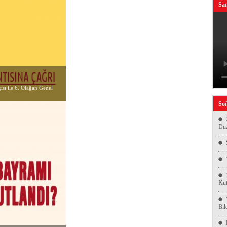
San
sı ile 6. Olağan Genel
Soñ
Düz
Kut
Bil