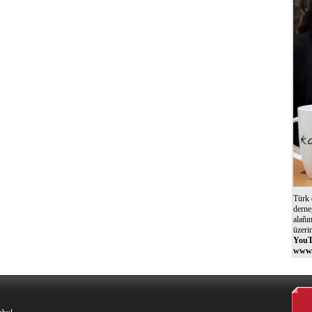
Türk 
derne
alañı
üzeri
YouT
www.