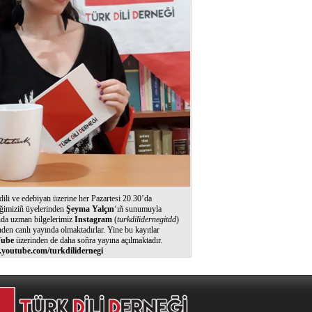
dili ve edebiyatı üzerine her Pazartesi 20.30’da
ğimiziñ üyelerinden
Şeyma Yalçın
‘ıñ sunumuyla
nda uzman bilgelerimiz
Instagram
(
turkdilidernegitdd
)
nden canlı yayında olmaktadırlar. Yine bu kayıtlar
ube
üzerinden de daha soñra yayına açılmaktadır.
youtube.com/turkdilidernegi