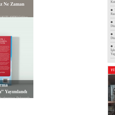
Kut
Kez Ne Zaman
Ra
N KUTLANDI? Gökbey
Düz
Düz
İşl
Yap
TÜ
ırma
rı” Yayımlandı
e işlenmiyor. Dolayısıyla