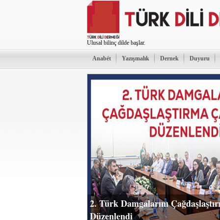
Ulusal bilinç dilde başlar.
Anabét
Yazışmalık
Dernek
Duyuru
2. Türk Damgalarını Çağdaşlaştır
Düzenlendi