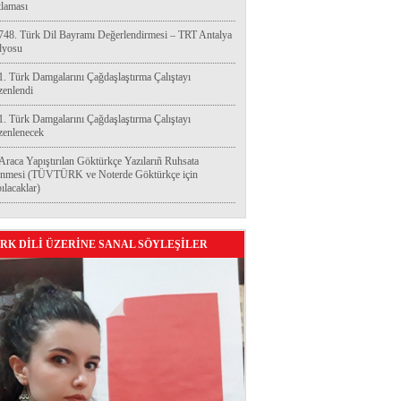
laması
748. Türk Dil Bayramı Değerlendirmesi – TRT Antalya
dyosu
1. Türk Damgalarını Çağdaşlaştırma Çalıştayı
enlendi
1. Türk Damgalarını Çağdaşlaştırma Çalıştayı
enlenecek
Araca Yapıştırılan Göktürkçe Yazılarıñ Ruhsata
enmesi (TÜVTÜRK ve Noterde Göktürkçe için
ılacaklar)
RK DİLİ ÜZERİNE SANAL SÖYLEŞİLER