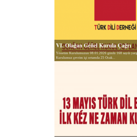
VI. Olağan Géñel Kurula Çağrı
Yönetim Kurulumuzun 08.01.2026 günlü 168 sayılı yargı
Kurulumuz çevrim içi ortamda 25 Ocak...