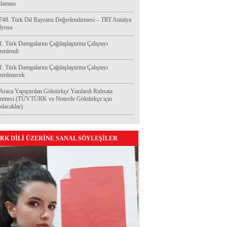
laması
748. Türk Dil Bayramı Değerlendirmesi – TRT Antalya
dyosu
1. Türk Damgalarını Çağdaşlaştırma Çalıştayı
enlendi
1. Türk Damgalarını Çağdaşlaştırma Çalıştayı
enlenecek
Araca Yapıştırılan Göktürkçe Yazılarıñ Ruhsata
enmesi (TÜVTÜRK ve Noterde Göktürkçe için
ılacaklar)
RK DİLİ ÜZERİNE SANAL SÖYLEŞİLER