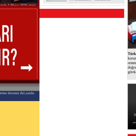
i içinde 1 Mayıs 2026 günü
Türk 
korum
ortam
doğru
gérek
irtme durumu ile) yazılır.