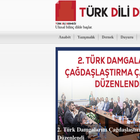
Ulusal bilinç dilde başlar.
Anabét
Yazışmalık
Dernek
Duyuru
2. Türk Damgalarını Çağdaşlaştır
Düzenlendi