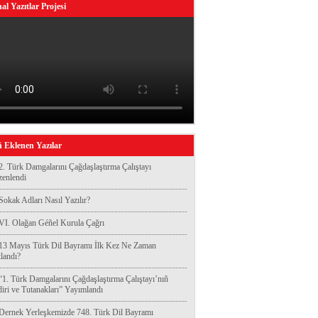
al Yazıtlar Projesi
 Eklenen Yazılar
2. Türk Damgalarını Çağdaşlaştırma Çalıştayı
enlendi
Sokak Adları Nasıl Yazılır?
VI. Olağan Géñel Kurula Çağrı
13 Mayıs Türk Dil Bayramı İlk Kez Ne Zaman
landı?
“1. Türk Damgalarını Çağdaşlaştırma Çalıştayı’nıñ
diri ve Tutanakları” Yayımlandı
Dernek Yerleşkemizde 748. Türk Dil Bayramı