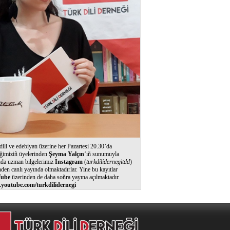
dili ve edebiyatı üzerine her Pazartesi 20.30’da
ğimiziñ üyelerinden
Şeyma Yalçın
‘ıñ sunumuyla
nda uzman bilgelerimiz
Instagram
(
turkdilidernegitdd
)
nden canlı yayında olmaktadırlar. Yine bu kayıtlar
ube
üzerinden de daha soñra yayına açılmaktadır.
youtube.com/turkdilidernegi