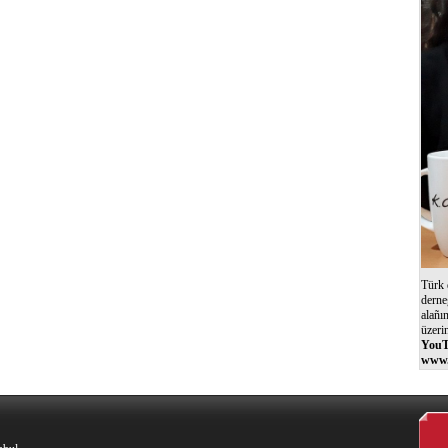
Türk 
derne
alañı
üzeri
YouT
www.