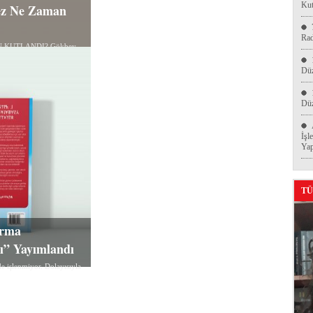
Kut
Kez Ne Zaman
Ra
N KUTLANDI? Gökbey
Düz
Düz
İşl
Yap
TÜ
ırma
rı” Yayımlandı
e işlenmiyor. Dolayısıyla