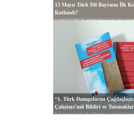
13 Mayıs Türk Dil Bayramı İlk 
Kutlandı?
13 MAYIS TÜRK DİL BAYRAMI İLK KEZ NE ZAMA
Uluç Türk Dili Derneği Başkanı 26 Eylül 2024’te...
“1. Türk Damgalarını Çağdaşlaşt
Çalıştayı’nıñ Bildiri ve Tutanakla
Türk damgaları biñ yıldır kullanılmıyor, bunlarıñ üzerind
da Türkçeniñ bu süre...