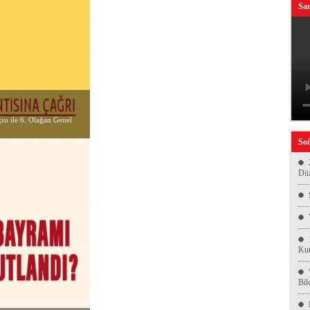
San
sı ile 6. Olağan Genel
Soñ
Düz
Kut
Bil