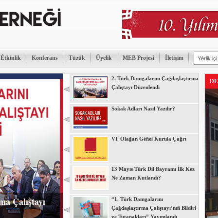
Étkinlik
Konferans
Tüzük
Üyelik
MEB Projesi
İletişim
2. Türk Damgalarını Çağdaşlaştırma
DE
Çalıştayı Düzenlendi
Sokak Adları Nasıl Yazılır?
VI. Olağan Géñel Kurula Çağrı
13 Mayıs Türk Dil Bayramı İlk Kez
Ne Zaman Kutlandı?
ma Çalıştayı
“1. Türk Damgalarını
Çağdaşlaştırma Çalıştayı’nıñ Bildiri
ve Tutanakları” Yayımlandı