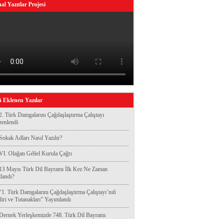
al Yazıtlar Projesi
 Eklenen Yazılar
2. Türk Damgalarını Çağdaşlaştırma Çalıştayı
enlendi
Sokak Adları Nasıl Yazılır?
VI. Olağan Géñel Kurula Çağrı
13 Mayıs Türk Dil Bayramı İlk Kez Ne Zaman
landı?
“1. Türk Damgalarını Çağdaşlaştırma Çalıştayı’nıñ
diri ve Tutanakları” Yayımlandı
Dernek Yerleşkemizde 748. Türk Dil Bayramı