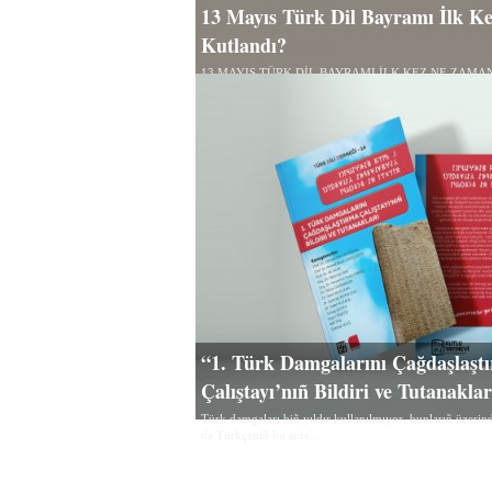
13 Mayıs Türk Dil Bayramı İlk 
Kutlandı?
13 MAYIS TÜRK DİL BAYRAMI İLK KEZ NE ZAMA
Uluç Türk Dili Derneği Başkanı 26 Eylül 2024’te...
“1. Türk Damgalarını Çağdaşlaşt
Çalıştayı’nıñ Bildiri ve Tutanakla
Türk damgaları biñ yıldır kullanılmıyor, bunlarıñ üzerind
da Türkçeniñ bu süre...