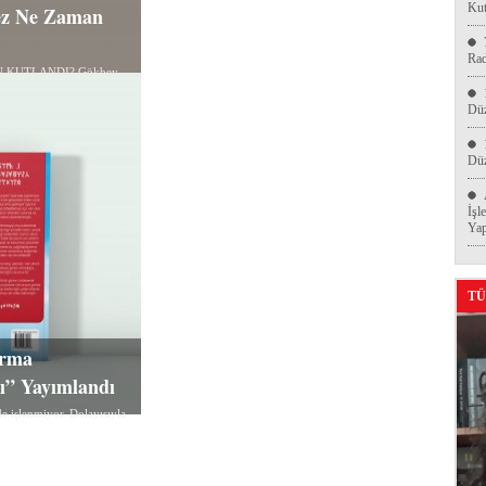
Kut
Kez Ne Zaman
Ra
N KUTLANDI? Gökbey
Düz
Düz
İşl
Yap
TÜ
ırma
rı” Yayımlandı
e işlenmiyor. Dolayısıyla