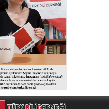
dili ve edebiyatı üzerine her Pazartesi 20.30’da
ğimiziñ üyelerinden
Şeyma Yalçın
‘ıñ sunumuyla
nda uzman bilgelerimiz
Instagram
(
turkdilidernegitdd
)
nden canlı yayında olmaktadırlar. Yine bu kayıtlar
ube
üzerinden de daha soñra yayına açılmaktadır.
youtube.com/turkdilidernegi