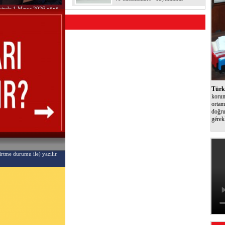
i içinde 1 Mayıs 2026 günü
Türk 
korum
ortam
doğru
gérek
irtme durumu ile) yazılır.