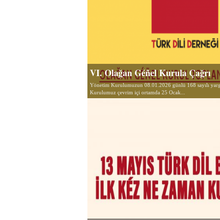
VI. Olağan Géñel Kurula Çağrı
Yönetim Kurulumuzun 08.01.2026 günlü 168 sayılı yargı
Kurulumuz çevrim içi ortamda 25 Ocak...