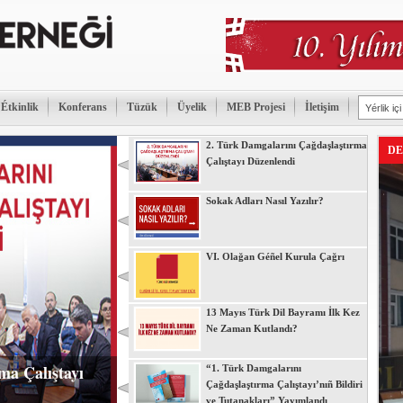
Étkinlik
Konferans
Tüzük
Üyelik
MEB Projesi
İletişim
2. Türk Damgalarını Çağdaşlaştırma
DE
Çalıştayı Düzenlendi
Sokak Adları Nasıl Yazılır?
VI. Olağan Géñel Kurula Çağrı
13 Mayıs Türk Dil Bayramı İlk Kez
Ne Zaman Kutlandı?
ma Çalıştayı
“1. Türk Damgalarını
Çağdaşlaştırma Çalıştayı’nıñ Bildiri
ve Tutanakları” Yayımlandı