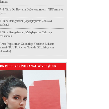
laması
748. Türk Dil Bayramı Değerlendirmesi – TRT Antalya
dyosu
1. Türk Damgalarını Çağdaşlaştırma Çalıştayı
enlendi
1. Türk Damgalarını Çağdaşlaştırma Çalıştayı
enlenecek
Araca Yapıştırılan Göktürkçe Yazılarıñ Ruhsata
enmesi (TÜVTÜRK ve Noterde Göktürkçe için
ılacaklar)
RK DİLİ ÜZERİNE SANAL SÖYLEŞİLER