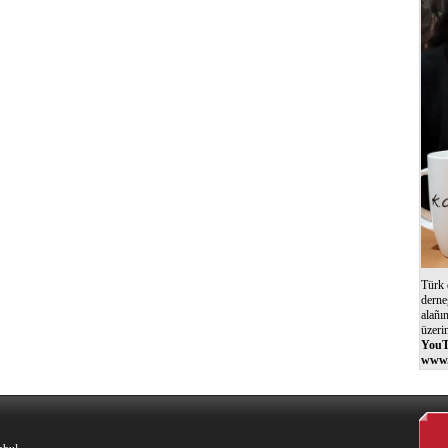
Türk 
derne
alañı
üzeri
YouT
www.