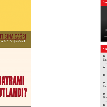
San
sı ile 6. Olağan Genel
Soñ
Düz
Kut
Bil