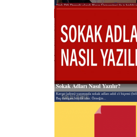
Türk Dili Derneği olarak Hazar Üniversitesi ile iş birliğ
Bakü’de 2. Türk Damgalarını...
Yozgat Etiketli Yazılar
Mehmet Akif Ersoy Ortaokulu'nda
Göktürkçe konferansı düzenlenecek
Başlangıçtan günümüze değin Türkleriñ
kullanmış olduğu harfleriñ öyküsünü añlatan
Türk Dili Derneği başkan yardımcısı Cafer
Uluç ile géñel danışmanı Fatih Emiroğlu ve
Göktürkleriñ bengü taşlara kazıdığı
damgaları...
Sokak Adları Nasıl Yazılır?
Kavşıt (adres) yazımında sokak adları adıñ ı/i biçemi (bél
Baş damgası büyük olur. Örneğin...