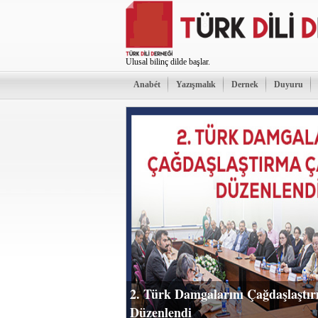
Ulusal bilinç dilde başlar.
Anabét
Yazışmalık
Dernek
Duyuru
2. Türk Damgalarını Çağdaşlaştır
Düzenlendi