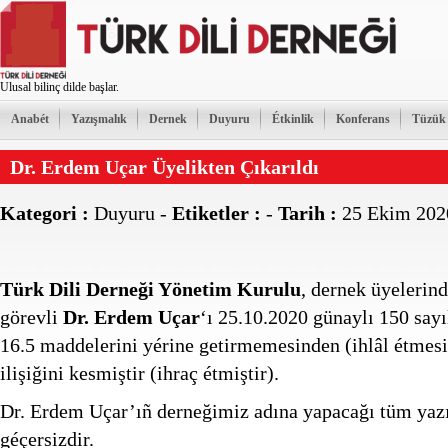
Ulusal bilinç dilde başlar.
Anabét
Yazışmalık
Dernek
Duyuru
Étkinlik
Konferans
Tüzük
Dr. Erdem Uçar Üyelikten Çıkarıldı
Kategori :
Duyuru
-
Etiketler :
-
Tarih :
25 Ekim 202
Türk Dili Derneği Yönetim Kurulu
, dernek üyelerin
görevli
Dr. Erdem Uçar
‘ı 25.10.2020 günaylı 150 sayı
16.5 maddelerini yérine getirmemesinden (ihlâl étmesi
ilişiğini kesmiştir (ihraç étmiştir).
Dr. Erdem Uçar’ıñ derneğimiz adına yapacağı tüm yaz
géçersizdir.