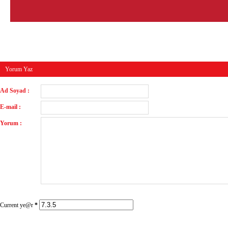
Yorum Yaz
Ad Soyad :
E-mail :
Yorum :
Current ye@r
*