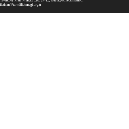
Tevfikbey Mah. Merkez Cad. 24-12, Küçükçekmece/İstanbul
iletisim@turkdilidernegi.org.tr