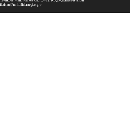
Tevfikbey Mah. Merkez Cad. 24-12, Küçükçekmece/İstanbul
iletisim@turkdilidernegi.org.tr