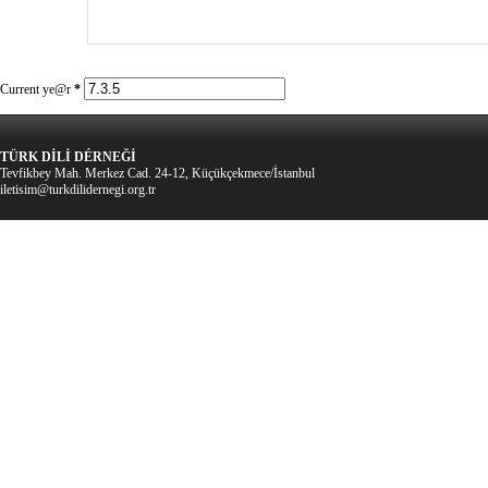
Current ye@r
*
TÜRK DİLİ DÉRNEĞİ
Tevfikbey Mah. Merkez Cad. 24-12, Küçükçekmece/İstanbul
iletisim@turkdilidernegi.org.tr