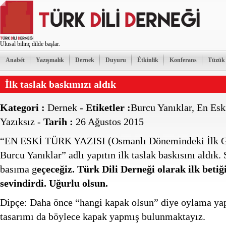
Ulusal bilinç dilde başlar.
Anabét
Yazışmalık
Dernek
Duyuru
Étkinlik
Konferans
Tüzük
İlk taslak baskımızı aldık
Kategori :
Dernek
-
Etiketler :
Burcu Yanıklar
,
En Esk
Yazıksız
-
Tarih :
26 Ağustos 2015
“EN ESKİ TÜRK YAZISI (Osmanlı Dönemindeki İlk Gö
Burcu Yanıklar” adlı yapıtın ilk taslak baskısını aldık
basıma g
eçeceğiz. Türk Dili Derneği olarak ilk beti
sevindirdi. Uğurlu olsun.
Dipçe: Daha önce “hangi kapak olsun” diye oylama yap
tasarımı da böylece kapak yapmış bulunmaktayız.