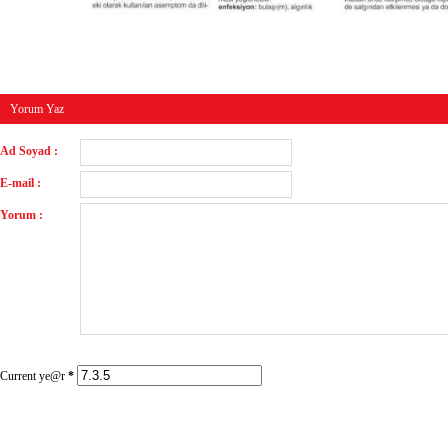
Yorum Yaz
Ad Soyad :
E-mail :
Yorum :
Current ye@r
*