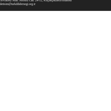
Tevfikbey Mah. Merkez Cad. 24-12, Küçükçekmece/İstanbul
iletisim@turkdilidernegi.org.tr