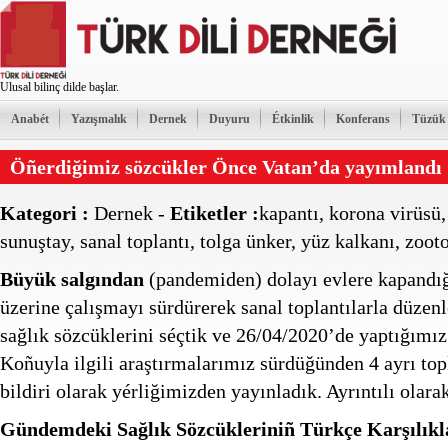
Ulusal bilinç dilde başlar.
Anabét
Yazışmalık
Dernek
Duyuru
Étkinlik
Konferans
Tüzük
Öñerdiğimiz sözcükler Önce Vatan’da yayımlandı
Kategori :
Dernek
-
Etiketler :
kapantı
,
korona virüsü
sunuştay
,
sanal toplantı
,
tolga ünker
,
yüz kalkanı
,
zoot
Büyük salgından
(pandemiden) dolayı evlere kapandığ
üzerine çalışmayı sürdürerek sanal toplantılarla düzen
sağlık sözcüklerini séçtik ve 26/04/2020’de yaptığımız
Koñuyla ilgili araştırmalarımız sürdüğünden 4 ayrı topl
bildiri olarak yérliğimizden yayınladık. Ayrıntılı olara
Gündemdeki Sağlık Sözcükleriniñ Türkçe Karşılıkl