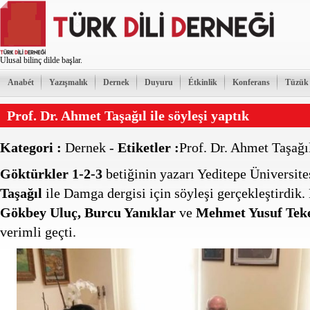
Ulusal bilinç dilde başlar.
Anabét
Yazışmalık
Dernek
Duyuru
Étkinlik
Konferans
Tüzük
Prof. Dr. Ahmet Taşağıl ile söyleşi yaptık
Kategori :
Dernek
-
Etiketler :
Prof. Dr. Ahmet Taşağı
Göktürkler 1-2-3
betiğinin yazarı Yeditepe Üniversit
Taşağıl
ile Damga dergisi için söyleşi gerçekleştirdik
Gökbey Uluç, Burcu Yanıklar
ve
Mehmet Yusuf Teke
verimli geçti.