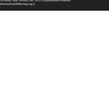
Tevfikbey Mah. Merkez Cad. 24-12, Küçükçekmece/İstanbul
iletisim@turkdilidernegi.org.tr