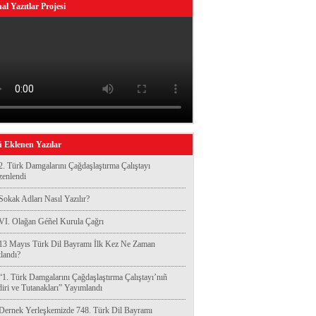
al Yazıtlar Projesi
 Eklenen Yazılar
2. Türk Damgalarını Çağdaşlaştırma Çalıştayı
enlendi
Sokak Adları Nasıl Yazılır?
VI. Olağan Géñel Kurula Çağrı
13 Mayıs Türk Dil Bayramı İlk Kez Ne Zaman
landı?
“1. Türk Damgalarını Çağdaşlaştırma Çalıştayı’nıñ
diri ve Tutanakları” Yayımlandı
Dernek Yerleşkemizde 748. Türk Dil Bayramı