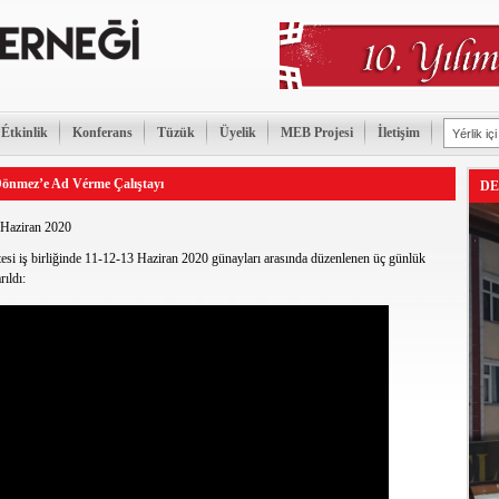
Étkinlik
Konferans
Tüzük
Üyelik
MEB Projesi
İletişim
i Dönmez’e Ad Vérme Çalıştayı
DE
Haziran 2020
esi iş birliğinde 11-12-13 Haziran 2020 günayları arasında düzenlenen üç günlük
ıldı: