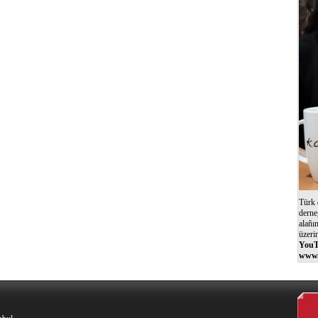
Türk 
derne
alañı
üzeri
YouT
www.