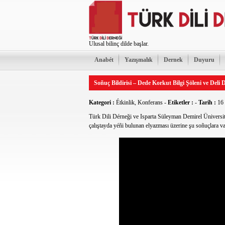
Ulusal bilinç dilde başlar.
Anabét
Yazışmalık
Dernek
Duyuru
Soñuç Bildirisi – Dede Korkut Bilgi Şöleni ve Del
Kategori :
Étkinlik
,
Konferans
-
Etiketler :
-
Tarih :
16 
Türk Dili Dérneği ve Isparta Süleyman Demirel Üniversit
çalıştayda yéñi bulunan elyazması üzerine şu soñuçlara var