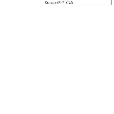
Current ye@r
*