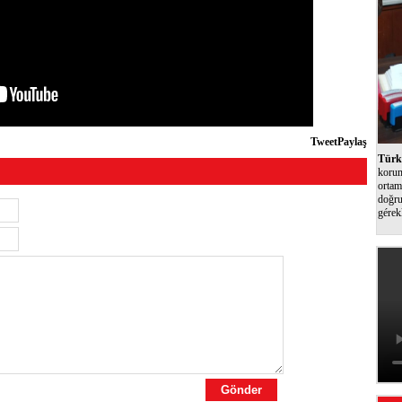
Tweet
Paylaş
Türk 
korum
ortam
doğru
gérek