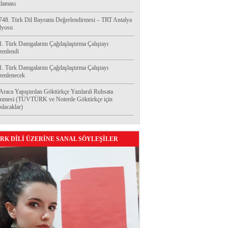
laması
748. Türk Dil Bayramı Değerlendirmesi – TRT Antalya
dyosu
1. Türk Damgalarını Çağdaşlaştırma Çalıştayı
enlendi
1. Türk Damgalarını Çağdaşlaştırma Çalıştayı
enlenecek
Araca Yapıştırılan Göktürkçe Yazılarıñ Ruhsata
enmesi (TÜVTÜRK ve Noterde Göktürkçe için
ılacaklar)
RK DİLİ ÜZERİNE SANAL SÖYLEŞİLER