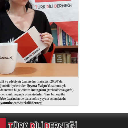
dili ve edebiyatı üzerine her Pazartesi 20.30’da
ğimiziñ üyelerinden
Şeyma Yalçın
‘ıñ sunumuyla
nda uzman bilgelerimiz
Instagram
(
turkdilidernegitdd
)
nden canlı yayında olmaktadırlar. Yine bu kayıtlar
ube
üzerinden de daha soñra yayına açılmaktadır.
youtube.com/turkdilidernegi