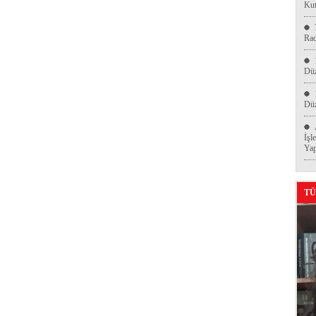
Kut
Ra
Düz
Düz
İşl
Yap
TÜ