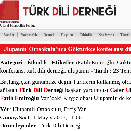
Ulusal bilinç dilde başlar.
Anabét
Yazışmalık
Dernek
Duyuru
Étkinlik
Konferans
Tüzük
Ulupamir Ortaokulu'nda Göktürkçe konferansı dü
Kategori :
Étkinlik
-
Etiketler :
Fatih Emiroğlu
,
Göktü
konferans
,
türk dili derneği
,
ulupamir
-
Tarih :
23 Tem
Başlangıçtan günümüze değin Türkleriñ kullanmış old
añlatan
T
ürk
D
ili
D
erneği
başkan yardımcısı
C
afer
U
F
atih
E
miroğlu
Van’daki Kırgız obası Ulupamir’de ko
Yér
: Ulupamir Ortaokulu, Erciş Van
Günay/Saat
: 1 Mayıs 2015, 11:00
Düzenleyenler
: Türk Dili Derneği