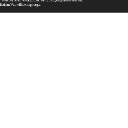
Tevfikbey Mah. Merkez Cad. 24-12, Küçükçekmece/İstanbul
iletisim@turkdilidernegi.org.tr