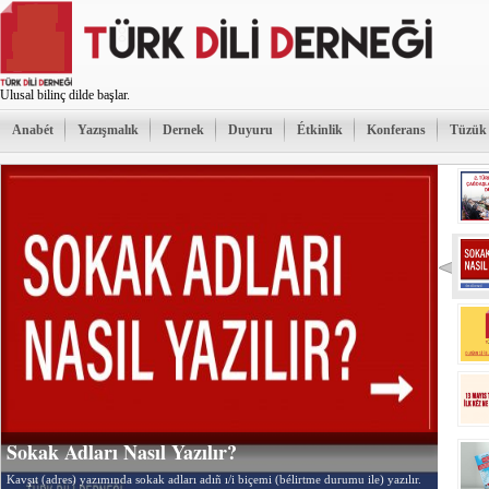
Ulusal bilinç dilde başlar.
Anabét
Yazışmalık
Dernek
Duyuru
Étkinlik
Konferans
Tüzük
Sokak Adları Nasıl Yazılır?
Kavşıt (adres) yazımında sokak adları adıñ ı/i biçemi (bélirtme durumu ile) yazılır.