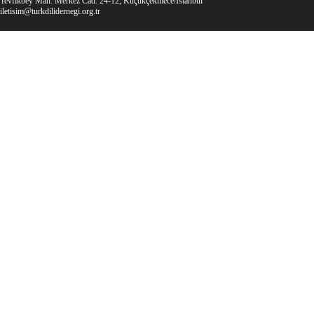
Tevfikbey Mah. Merkez Cad. 24-12, Küçükçekmece/İstanbul
iletisim@turkdilidernegi.org.tr