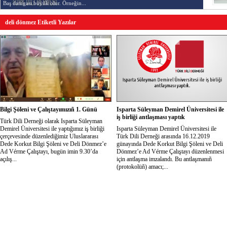
Baş damgası büyük olur. Örneğin...
deli dönmez Etiketli Yazılar
Bilgi Şöleni ve Çalıştayımızıñ 1. Günü
Isparta Süleyman Demirel Üniversitesi ile
iş birliği antlaşması yaptık
Türk Dili Derneği olarak Isparta Süleyman
Demirel Üniversitesi ile yaptığımız iş birliği
Isparta Süleyman Demirel Üniversitesi ile
çerçevesinde düzenlediğimiz Uluslararası
Türk Dili Derneği arasında 16.12.2019
Dede Korkut Bilgi Şöleni ve Deli Dönmez’e
günayında Dede Korkut Bilgi Şöleni ve Deli
Ad Vérme Çalıştayı, bugün imin 9.30’da
Dönmez’e Ad Vérme Çalıştayı düzenlenmesi
açılış...
için antlaşma imzalandı. Bu antlaşmanıñ
(protokolüñ) amacı;...