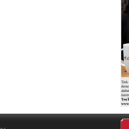
Türk 
derne
alañı
üzeri
YouT
www.