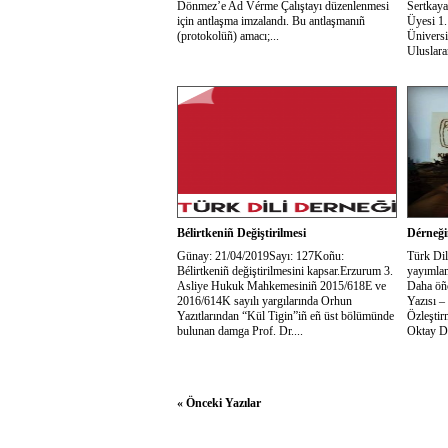
Dönmez’e Ad Vérme Çalıştayı düzenlenmesi
Sertkaya
için antlaşma imzalandı. Bu antlaşmanıñ
Üyesi 1.
(protokolüñ) amacı;...
Üniversi
Uluslara
Bélirtkeniñ Değiştirilmesi
Dérneği
Günay: 21/04/2019Sayı: 127Koñu:
Türk Dil
Bélirtkeniñ değiştirilmesini kapsar.Erzurum 3.
yayımlam
Asliye Hukuk Mahkemesiniñ 2015/618E ve
Daha öñc
2016/614K sayılı yargılarında Orhun
Yazısı –
Yazıtlarından “Kül Tigin”iñ eñ üst bölümünde
Özleştir
bulunan damga Prof. Dr....
Oktay D
« Önceki Yazılar