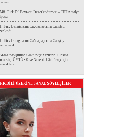
laması
748. Türk Dil Bayramı Değerlendirmesi – TRT Antalya
dyosu
1. Türk Damgalarını Çağdaşlaştırma Çalıştayı
enlendi
1. Türk Damgalarını Çağdaşlaştırma Çalıştayı
enlenecek
Araca Yapıştırılan Göktürkçe Yazılarıñ Ruhsata
enmesi (TÜVTÜRK ve Noterde Göktürkçe için
ılacaklar)
RK DİLİ ÜZERİNE SANAL SÖYLEŞİLER