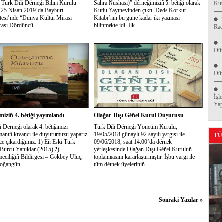
 Türk Dili Dérneği Bilim Kurulu
Sahra Nüshası)” dérneğimiziñ 5. bétiği olarak
Kut
 25 Nisan 2019’da Bayburt
Kutlu Yayınevinden çıktı. Dede Korkut
tesi’nde “Dünya Kültür Mirası
Kitabı’nın bu güne kadar iki yazması
rası Dördüncü...
bilinmekte idi. İlk...
Ra
Düz
Düz
İşl
Yap
miziñ 4. bétiği yayımlandı
Olağan Dışı Géñel Kurul Duyurusu
i Derneği olarak 4. bétiğimizi
Türk Dili Dérneği Yönetim Kurulu,
anıñ kıvancı ile duyurumuzu yaparız.
19/05/2018 günaylı 92 sayılı yargısı ile
TÜ
e çıkardığımız: 1) Eñ Eski Türk
09/06/2018, saat 14.00’da dérnek
 Burcu Yanıklar (2015) 2)
yérleşkesinde Olağan Dışı Géñel Kuruluñ
meciliğiñ Bildirgesi – Gökbey Uluç,
toplanmasını kararlaştırmıştır. İşbu yargı ile
oğangün...
tüm dérnek üyeleriniñ...
Sonraki Yazılar »