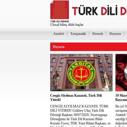
Ulusal bilinç dilde başlar.
Anabét
Yazışmalık
Dernek
Duyuru
Duyuru
Cengiz Alyılmaz Kazandı, Türk Dili
19 Mayı
Yitirdi!
Bayramı
CENGİZ ALYILMAZ KAZANDI, TÜRK
Bu yıl 1
DİLİ YİTİRDİ! Gökbey Uluç Türk Dili
savaşımı
Dérneği Başkanı 30/07/2020, Siyavuşpaşa
Atatürk’
Dérneğimiz ile Türk Dil Kurumu Bilim
saydığı 
Kurulu Üyesi, TDK Yazıt Bilimi Başkanı, ve
değerlen