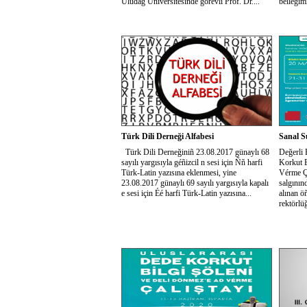
Uludağ Üniversitesinde görevli Prof. Dr....
belleğim
Türk Dili Derneği Alfabesi
Sanal S
Türk Dili Derneğiniñ 23.08.2017 günaylı 68
Değerli 
sayılı yargısıyla géñizcil n sesi için Ññ harfi
Korkut B
Türk-Latin yazısına eklenmesi, yine
Vérme Ça
23.08.2017 günaylı 69 sayılı yargısıyla kapalı
salgının
e sesi için Éé harfi Türk-Latin yazısına...
alınan ö
rektörlü